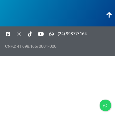
(24) 998773164
CNPJ: 41.698.166/0001-000