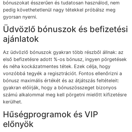
bónuszokat ésszerűen és tudatosan használod, nem
pedig követhetetlenül nagy tétekkel próbálsz meg
gyorsan nyerni.
Üdvözlő bónuszok és befizetési
ajánlatok
Az üdvözlő bónuszok gyakran több részből állnak: az
első befizetésre adott %-os bónusz, ingyen pörgetések
és néha kockázatmentes tétek. Ezek célja, hogy
vonzóbbá tegyék a regisztrációt. Fontos ellenőrizni a
bónusz maximális értékét és az átjátszás feltételeit:
gyakran előírják, hogy a bónuszösszeget bizonyos
számú alkalommal meg kell pörgetni mielőtt kifizetésre
kerülhet.
Hűségprogramok és VIP
előnyök