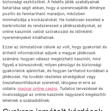
biztonsági eszközöket. A felelős játék szabályainak
betartása segít abban, hogy a szerencsejáték élménye
pozitív és fenntartható maradjon, miközben
minimalizálja a kockázatokat. Ha tudatosan kezeled a
bankrollodat és rendszerezed a játékszabályokat, az
online kaszinók valódi szórakozást és időnkénti
nyereményeket kínálhatnak.
Ezzel az útmutatóval célunk az volt, hogy gyakorlati és
érthető információkat adjunk a magyar játékosok
számára: hogyan válassz megbízható kaszinót, mire
figyelj a bónuszoknál, milyen pénzügyi és biztonsági
gyakorlatok ajánlottak, és hogyan tarthatod kordában a
játékodat. Ha további részletes stratégiákat vagy
összehasonlításokat szeretnél, látogass el erre az
oldalra:
magyar online casino
. Tudatos tervezéssel és
óvatossággal az online kaszinók nagyszerű kiegészítői
lehetnek a szabadidőnek.