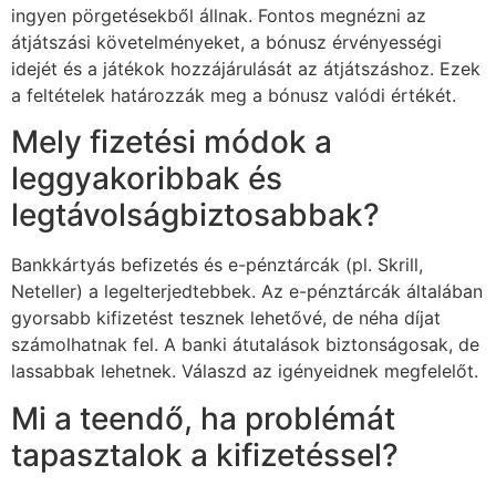
ingyen pörgetésekből állnak. Fontos megnézni az
átjátszási követelményeket, a bónusz érvényességi
idejét és a játékok hozzájárulását az átjátszáshoz. Ezek
a feltételek határozzák meg a bónusz valódi értékét.
Mely fizetési módok a
leggyakoribbak és
legtávolságbiztosabbak?
Bankkártyás befizetés és e-pénztárcák (pl. Skrill,
Neteller) a legelterjedtebbek. Az e-pénztárcák általában
gyorsabb kifizetést tesznek lehetővé, de néha díjat
számolhatnak fel. A banki átutalások biztonságosak, de
lassabbak lehetnek. Válaszd az igényeidnek megfelelőt.
Mi a teendő, ha problémát
tapasztalok a kifizetéssel?