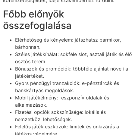
kötelezettségeidet, ideje szakemberhez fordulni.
Főbb előnyök
összefoglalása
Elérhetőség és kényelem: játszhatsz bármikor,
bárhonnan.
Széles játékkínálat: sokféle slot, asztali játék és élő
osztós terem.
Bónuszok és promóciók: többféle ajánlat növeli a
játékértéket.
Gyors pénzügyi tranzakciók: e-pénztárcák és
bankkártyás megoldások.
Mobil játékélmény: reszponzív oldalak és
alkalmazások.
Fizetési opciók sokszínűsége: lokális és
nemzetközi lehetőségek.
Felelős játék eszközök: limitek és önkizárás a
játékos védelmére.