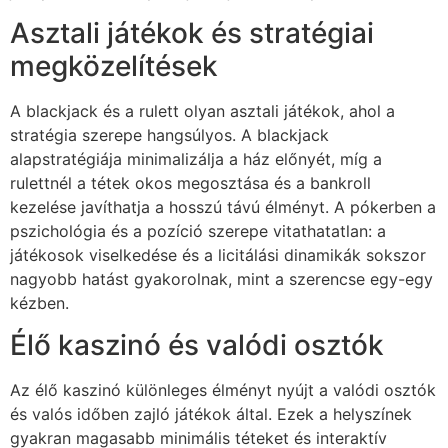
Asztali játékok és stratégiai
megközelítések
A blackjack és a rulett olyan asztali játékok, ahol a
stratégia szerepe hangsúlyos. A blackjack
alapstratégiája minimalizálja a ház előnyét, míg a
rulettnél a tétek okos megosztása és a bankroll
kezelése javíthatja a hosszú távú élményt. A pókerben a
pszichológia és a pozíció szerepe vitathatatlan: a
játékosok viselkedése és a licitálási dinamikák sokszor
nagyobb hatást gyakorolnak, mint a szerencse egy-egy
kézben.
Élő kaszinó és valódi osztók
Az élő kaszinó különleges élményt nyújt a valódi osztók
és valós időben zajló játékok által. Ezek a helyszínek
gyakran magasabb minimális téteket és interaktív