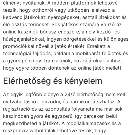
élményt nyújtanak. A modern platformok lehetővé
teszik, hogy otthonról vagy útközben is élvezd a
kedvenc játékokat: nyerőgépeket, asztali játékokat és
élő osztós termeket. Sok játékos számára vonzó az
online kaszinók bónuszrendszere, amely kezdő- és
hűségajánlatokkal, ingyen pörgetésekkel és különleges
promóciókkal növeli a játék értékét. Emellett a
technológiai fejlődés, például a mobilbarát felületek és
a gyors pénzügyi tranzakciók, hozzájárulnak ahhoz,
hogy egyre többen döntenek az online játék mellett.
Elérhetőség és kényelem
Az egyik legfőbb előnye a 24/7 elérhetőség: nem kell
nyitvatartáshoz igazodni, és bármikor játszhatsz. A
regisztráció és az azonosítás folyamata ma már sok
kaszinóban gyors és egyszerű, így perceken belül
megkezdheted a játékot. A mobilalkalmazások és a
reszponzív weboldalak lehetővé teszik, hogy