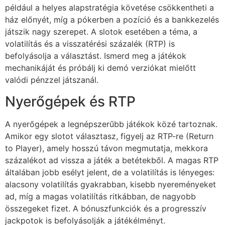
például a helyes alapstratégia követése csökkentheti a
ház előnyét, míg a pókerben a pozíció és a bankkezelés
játszik nagy szerepet. A slotok esetében a téma, a
volatilítás és a visszatérési százalék (RTP) is
befolyásolja a választást. Ismerd meg a játékok
mechanikáját és próbálj ki demó verziókat mielőtt
valódi pénzzel játszanál.
Nyerőgépek és RTP
A nyerőgépek a legnépszerűbb játékok közé tartoznak.
Amikor egy slotot választasz, figyelj az RTP-re (Return
to Player), amely hosszú távon megmutatja, mekkora
százalékot ad vissza a játék a betétekből. A magas RTP
általában jobb esélyt jelent, de a volatilítás is lényeges:
alacsony volatilítás gyakrabban, kisebb nyereményeket
ad, míg a magas volatilítás ritkábban, de nagyobb
összegeket fizet. A bónuszfunkciók és a progresszív
jackpotok is befolyásolják a játékélményt.