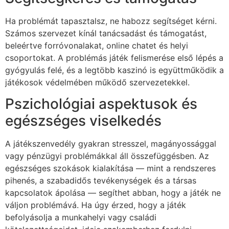
Ha problémát tapasztalsz, ne habozz segítséget kérni.
Számos szervezet kínál tanácsadást és támogatást,
beleértve forróvonalakat, online chatet és helyi
csoportokat. A problémás játék felismerése első lépés a
gyógyulás felé, és a legtöbb kaszinó is együttműködik a
játékosok védelmében működő szervezetekkel.
Pszichológiai aspektusok és
egészséges viselkedés
A játékszenvedély gyakran stresszel, magányossággal
vagy pénzügyi problémákkal áll összefüggésben. Az
egészséges szokások kialakítása — mint a rendszeres
pihenés, a szabadidős tevékenységek és a társas
kapcsolatok ápolása — segíthet abban, hogy a játék ne
váljon problémává. Ha úgy érzed, hogy a játék
befolyásolja a munkahelyi vagy családi