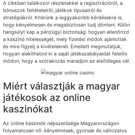
A cikkben találkozol részletekkel a regisztrációról, a
bónuszok feltételeiről, játékok típusairól és
stratégiákról. Kitérünk a leggyakoribb kérdésekre is,
hogy kényelmesen és magabiztosan tudj dönteni. Külön
hangsúlyt kap a pénzügyi biztonság: hogyan ellenőrizd
a kaszinó hitelességét, mely fizetési módok ajánlottak
és mire figyelj a kivételeknél. Emellett megmutatjuk,
hogyan alakíthatod ki a saját játékszabályaidat felelős
módon, hogy a szórakozás maradjon az elsődleges cél.
Miért választják a magyar
játékosok az online
kaszinókat
Az online kaszinók népszerűsége Magyarországon
folyamatosan nő: kényelmesek, gyorsak és változatos