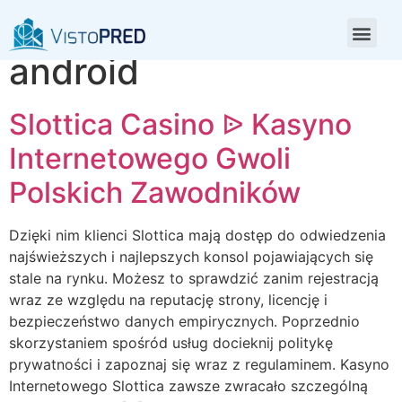
Tag:
slottica aplikacja
android
Slottica Casino ᐉ Kasyno
Internetowego Gwoli
Polskich Zawodników
Dzięki nim klienci Slottica mają dostęp do odwiedzenia
najświeższych i najlepszych konsol pojawiających się
stale na rynku. Możesz to sprawdzić zanim rejestracją
wraz ze względu na reputację strony, licencję i
bezpieczeństwo danych empirycznych. Poprzednio
skorzystaniem spośród usług docieknij politykę
prywatności i zapoznaj się wraz z regulaminem. Kasyno
Internetowego Slottica zawsze zwracało szczególną