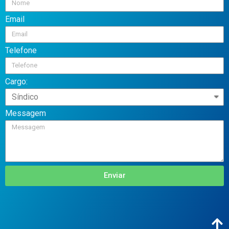
Email
Telefone
Cargo:
Messagem
Enviar