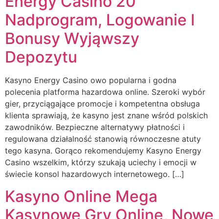
Energy Casino 20
Nadprogram, Logowanie I
Bonusy Wyjąwszy
Depozytu
Kasyno Energy Casino owo popularna i godna
polecenia platforma hazardowa online. Szeroki wybór
gier, przyciągające promocje i kompetentna obsługa
klienta sprawiają, że kasyno jest znane wśród polskich
zawodników. Bezpieczne alternatywy płatności i
regulowana działalność stanowią równoczesne atuty
tego kasyna. Gorąco rekomendujemy Kasyno Energy
Casino wszelkim, którzy szukają uciechy i emocji w
świecie konsol hazardowych internetowego. […]
Kasyno Online Mega
Kasynowe Gry Online, Nowe