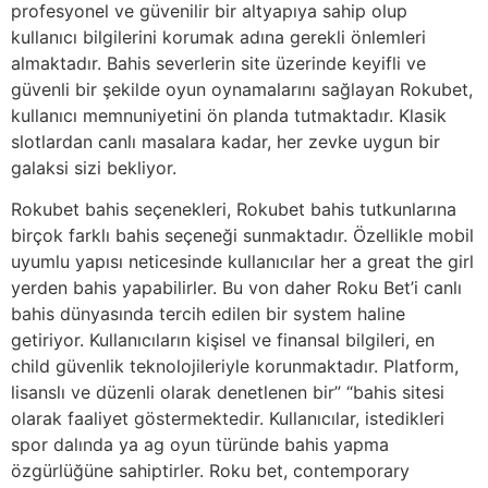
profesyonel ve güvenilir bir altyapıya sahip olup
kullanıcı bilgilerini korumak adına gerekli önlemleri
almaktadır. Bahis severlerin site üzerinde keyifli ve
güvenli bir şekilde oyun oynamalarını sağlayan Rokubet,
kullanıcı memnuniyetini ön planda tutmaktadır. Klasik
slotlardan canlı masalara kadar, her zevke uygun bir
galaksi sizi bekliyor.
Rokubet bahis seçenekleri, Rokubet bahis tutkunlarına
birçok farklı bahis seçeneği sunmaktadır. Özellikle mobil
uyumlu yapısı neticesinde kullanıcılar her a great the girl
yerden bahis yapabilirler. Bu von daher Roku Bet’i canlı
bahis dünyasında tercih edilen bir system haline
getiriyor. Kullanıcıların kişisel ve finansal bilgileri, en
child güvenlik teknolojileriyle korunmaktadır. Platform,
lisanslı ve düzenli olarak denetlenen bir” “bahis sitesi
olarak faaliyet göstermektedir. Kullanıcılar, istedikleri
spor dalında ya ag oyun türünde bahis yapma
özgürlüğüne sahiptirler. Roku bet, contemporary