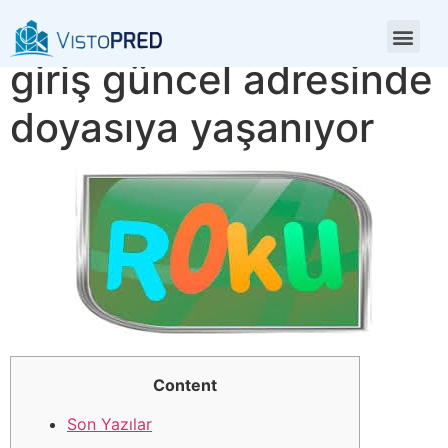
Slot tutkusu Rokubet
giriş güncel adresinde
doyasıya yaşanıyor
Content
Son Yazılar