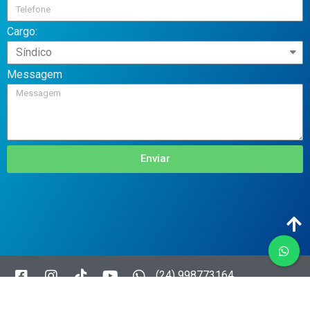
Cargo:
Messagem
Enviar
(24) 998773164
CNPJ: 41.698.166/0001-000