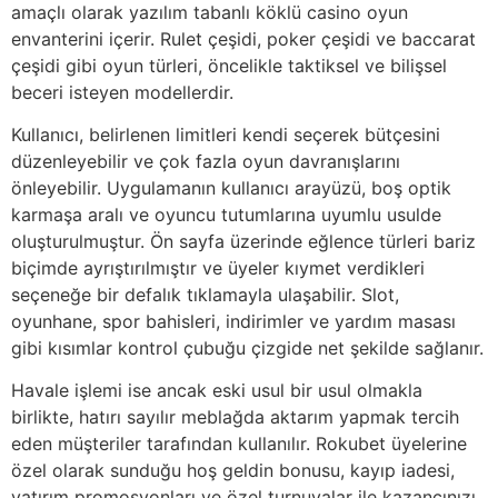
amaçlı olarak yazılım tabanlı köklü casino oyun
envanterini içerir. Rulet çeşidi, poker çeşidi ve baccarat
çeşidi gibi oyun türleri, öncelikle taktiksel ve bilişsel
beceri isteyen modellerdir.
Kullanıcı, belirlenen limitleri kendi seçerek bütçesini
düzenleyebilir ve çok fazla oyun davranışlarını
önleyebilir. Uygulamanın kullanıcı arayüzü, boş optik
karmaşa aralı ve oyuncu tutumlarına uyumlu usulde
oluşturulmuştur. Ön sayfa üzerinde eğlence türleri bariz
biçimde ayrıştırılmıştır ve üyeler kıymet verdikleri
seçeneğe bir defalık tıklamayla ulaşabilir. Slot,
oyunhane, spor bahisleri, indirimler ve yardım masası
gibi kısımlar kontrol çubuğu çizgide net şekilde sağlanır.
Havale işlemi ise ancak eski usul bir usul olmakla
birlikte, hatırı sayılır meblağda aktarım yapmak tercih
eden müşteriler tarafından kullanılır. Rokubet üyelerine
özel olarak sunduğu hoş geldin bonusu, kayıp iadesi,
yatırım promosyonları ve özel turnuvalar ile kazancınızı