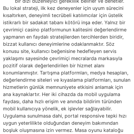
bir dizi düzenleyici gereklilik belirler ve denetler.
Bu lokal strateji, ilk kez deneyenler için uyum sürecini
kısaltırken, deneyimli tecrübeli katılımcılar için üstelik
istikrarlı bir sadakat tabanı kötörü inşa eder. Yalnız bir
çevrimiçi casino platformunun kalitesini değerlendirme
yapmanın en faydalı stratejilerden tercihlerden biridir,
bizzat kullanıcı deneyimlerine odaklanmaktır. Söz
konusu site, kullanıcı beğenisine hedefleyen servis
yaklaşımı sayesinde çevrimiçi mecralarda markasıyla
pozitif olarak değerlendirilen bir hizmet alanı
konumlanmıştır. Tartışma platformları, medya hesapları,
değerlendirme siteleri ve kıyaslama platformları, sunulan
hizmetlerin günlük memnuniyete etkisini anlamak için
ana kaynaklartır. Her iki cihazda da mobil uygulama
faydası, daha hızlı erişim ve anında bildirim türünden
mobil kullanıcıya yönelik, ek işlevler sağlayabilir.
Uygulama sunulmasa dahi, portal responsive tepki hızı
uygun yeterlilikte olduğundan deneyim bakımından
boşluk oluşmasına izin vermez. Masa oyunu kataloğu