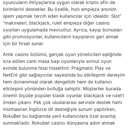
oyuncuların ihtiyaçlarına uygun olarak kripto afin de
birimlerini destekler. Bu özellik, hızlı empieza anonim
işlem yapmak tercih eden kullanıcılar için idealdir. Slot”
“makineleri, blackjack, rulet empieza diğer casino
oyunları uygulamada mevcuttur. Ayrıca, kayıp bonusları
gibi promosyonlar, kullanıcıların kayıplarını geri almak
için bir fırsat sunar.
Anlık casino bölümü, gerçek oyun yöneticileri eşliğinde
icra edilen canlı masa başı oyunlarıyla somut oyun
evinde bulunma hissi hissettirir. Pragmatic Play ve
NetEnt gibi sağlayıcılar sayesinde bu etkileşimli deneyim
hem donanımsal olarak dengelidir hem de kullanıcı
etkileşimi yönünden bolluğa sahiptir. Müşteriler burada
önemli ölçüde popüler klasik oyunlar blackjack ve rulet’i
önden çıkarır. Pek çok uluslararası serviste destek hattı
münhasıran İngilizce dil desteğiyle sunum yapılırken,
RokuBet bu bağlamda yerli kullanıcılara özel avantaj
sunmaktadır. Rokubet casino dünyasına adım atmak