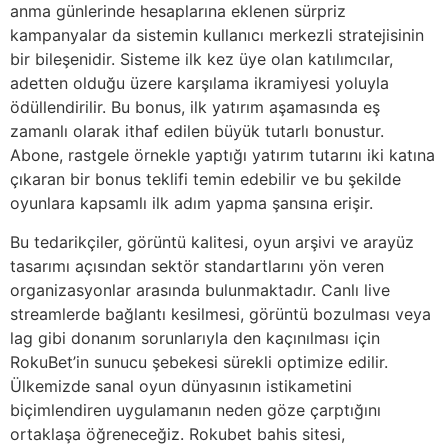
anma günlerinde hesaplarına eklenen sürpriz
kampanyalar da sistemin kullanıcı merkezli stratejisinin
bir bileşenidir. Sisteme ilk kez üye olan katılımcılar,
adetten olduğu üzere karşılama ikramiyesi yoluyla
ödüllendirilir. Bu bonus, ilk yatırım aşamasında eş
zamanlı olarak ithaf edilen büyük tutarlı bonustur.
Abone, rastgele örnekle yaptığı yatırım tutarını iki katına
çıkaran bir bonus teklifi temin edebilir ve bu şekilde
oyunlara kapsamlı ilk adım yapma şansına erişir.
Bu tedarikçiler, görüntü kalitesi, oyun arşivi ve arayüz
tasarımı açısından sektör standartlarını yön veren
organizasyonlar arasında bulunmaktadır. Canlı live
streamlerde bağlantı kesilmesi, görüntü bozulması veya
lag gibi donanım sorunlarıyla den kaçınılması için
RokuBet’in sunucu şebekesi sürekli optimize edilir.
Ülkemizde sanal oyun dünyasının istikametini
biçimlendiren uygulamanın neden göze çarptığını
ortaklaşa öğreneceğiz. Rokubet bahis sitesi,