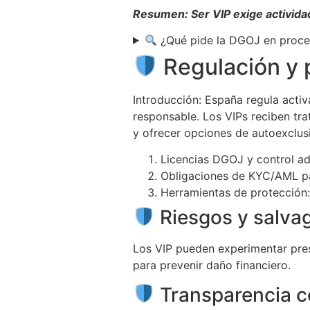
Resumen: Ser VIP exige activida
¿Qué pide la DGOJ en proce
Regulación y 
Introducción: España regula activ
responsable. Los VIPs reciben tr
y ofrecer opciones de autoexclusi
Licencias DGOJ y control ad
Obligaciones de KYC/AML pa
Herramientas de protección: 
Riesgos y salva
Los VIP pueden experimentar pres
para prevenir daño financiero.
Transparencia c