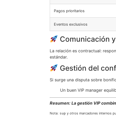
Pagos prioritarios
Eventos exclusivos
Comunicación y 
La relación es contractual: resp
estándar.
Gestión del conf
Si surge una disputa sobre bonifi
Un buen VIP manager equilib
Resumen: La gestión VIP combina
Nota:
sup
y otros marcadores internos pu