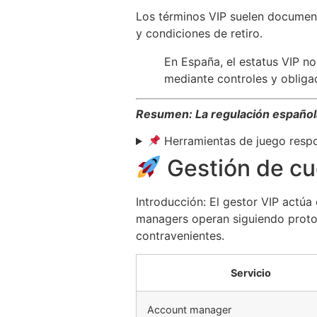
Los términos VIP suelen document
y condiciones de retiro.
En España, el estatus VIP n
mediante controles y obligac
Resumen: La regulación española 
Herramientas de juego resp
Gestión de cu
Introducción: El gestor VIP actúa 
managers operan siguiendo proto
contravenientes.
Servicio
Account manager