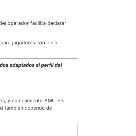
del operador facilita declarar
 para jugadores con perfil
s adaptados al perfil del
itos, y cumplimiento AML. En
idad también depende de