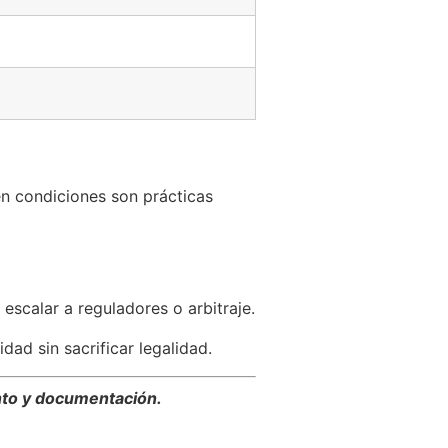
en condiciones son prácticas
escalar a reguladores o arbitraje.
ad sin sacrificar legalidad.
nto y documentación.