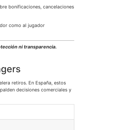
bre bonificaciones, cancelaciones
ador como al jugador
otección ni transparencia.
agers
elera retiros. En España, estos
palden decisiones comerciales y