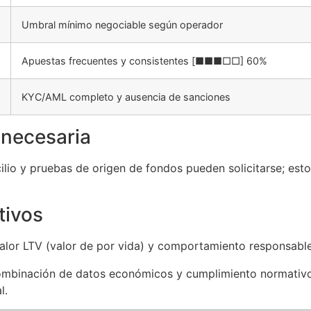
Umbral mínimo negociable según operador
Apuestas frecuentes y consistentes [■■■□□] 60%
KYC/AML completo y ausencia de sanciones
necesaria
lio y pruebas de origen de fondos pueden solicitarse; esto
tivos
lor LTV (valor de por vida) y comportamiento responsable 
combinación de datos económicos y cumplimiento normativo:
l.