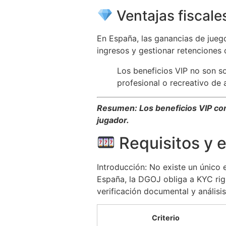
Ventajas fiscale
En España, las ganancias de juego 
ingresos y gestionar retenciones
Los beneficios VIP no son so
profesional o recreativo de a
Resumen: Los beneficios VIP com
jugador.
Requisitos y e
Introducción: No existe un único 
España, la DGOJ obliga a KYC rigu
verificación documental y análisis
Criterio