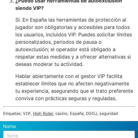
¿Puedo usar herramientas de autoexclusión
siendo VIP?
Sí. En España las herramientas de protección al
jugador son obligatorias y accesibles para todos
los usuarios, incluidos VIP. Puedes solicitar límites
personalizados, periodos de pausa o
autoexclusión; el operador está obligado a
respetar estas medidas y a ofrecer alternativas si
deseas moderar tu actividad.
Hablar abiertamente con el gestor VIP facilita
establecer límites que no afecten negativamente
tu experiencia, asegurando que el trato preferente
conviva con prácticas seguras y reguladas.
Etiquetas:
VIP
,
High Roller
, casino, España, DGOJ, seguridad
Nome