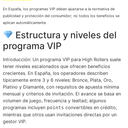
En España, los programas VIP deben ajustarse a la normativa de
publicidad y protección del consumidor; no todos los beneficios se
aplican automáticamente.
Estructura y niveles del
programa VIP
Introducción: Un programa VIP para High Rollers suele
tener niveles escalonados que ofrecen beneficios
crecientes. En España, los operadores describen
típicamente entre 3 y 6 niveles: Bronce, Plata, Oro,
Platino y Diamante, con requisitos de apuesta mínima
mensual y criterios de invitación. El avance se basa en
volumen de juego, frecuencia y lealtad; algunos
programas incluyen
convertibles en crédito,
points
mientras que otros usan invitaciones directas por un
gestor VIP.