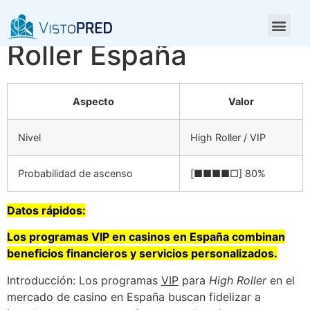
Programa VIP High
Roller España
Aspecto
Valor
Nivel
High Roller / VIP
Probabilidad de ascenso
[■■■■□] 80%
Datos rápidos:
Los programas VIP en casinos en España combinan
beneficios financieros y servicios personalizados.
Introducción: Los programas
VIP
para
High Roller
en el
mercado de casino en España buscan fidelizar a