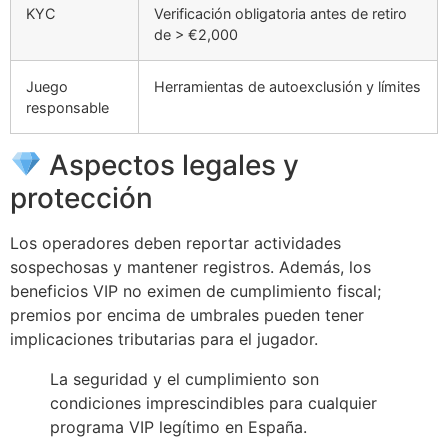
KYC
Verificación obligatoria antes de retiro
de > €2,000
Juego
Herramientas de autoexclusión y límites
responsable
Aspectos legales y
protección
Los operadores deben reportar actividades
sospechosas y mantener registros. Además, los
beneficios VIP no eximen de cumplimiento fiscal;
premios por encima de umbrales pueden tener
implicaciones tributarias para el jugador.
La seguridad y el cumplimiento son
condiciones imprescindibles para cualquier
programa VIP legítimo en España.