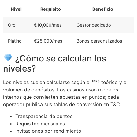
Nivel
Requisito
Beneficio
Oro
€10,000/mes
Gestor dedicado
Platino
€25,000/mes
Bonos personalizados
¿Cómo se calculan los
niveles?
rake
Los niveles suelen calcularse según el
teórico y el
volumen de depósitos. Los casinos usan modelos
internos que convierten apuestas en puntos; cada
operador publica sus tablas de conversión en T&C.
Transparencia de puntos
Requisitos mensuales
Invitaciones por rendimiento