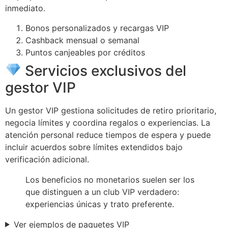
inmediato.
Bonos personalizados y recargas VIP
Cashback mensual o semanal
Puntos canjeables por créditos
Servicios exclusivos del
gestor VIP
Un gestor VIP gestiona solicitudes de retiro prioritario,
negocia límites y coordina regalos o experiencias. La
atención personal reduce tiempos de espera y puede
incluir acuerdos sobre límites extendidos bajo
verificación adicional.
Los beneficios no monetarios suelen ser los
que distinguen a un club VIP verdadero:
experiencias únicas y trato preferente.
Ver ejemplos de paquetes VIP