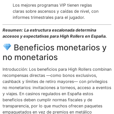
Los mejores programas VIP tienen reglas
claras sobre ascensos y caídas de nivel, con
informes trimestrales para el jugador.
Resumen:
La estructura escalonada determina
accesos y expectativas para High Rollers en España.
Beneficios monetarios y
no monetarios
Introducción: Los beneficios para High Rollers combinan
recompensas directas —como bonos exclusivos,
cashback y límites de retiro mayores— con privilegios
no monetarios: invitaciones a torneos, acceso a eventos
y viajes. En casinos regulados en España estos
beneficios deben cumplir normas fiscales y de
transparencia, por lo que muchos ofrecen paquetes
empaquetados en vez de premios en metálico