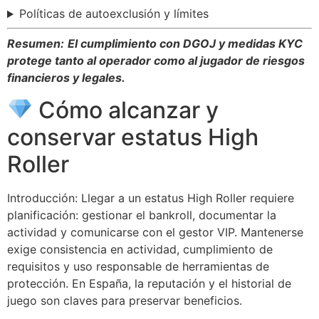
Políticas de autoexclusión y límites
Resumen:
El cumplimiento con DGOJ y medidas KYC
protege tanto al operador como al jugador de riesgos
financieros y legales.
Cómo alcanzar y
conservar estatus High
Roller
Introducción: Llegar a un estatus High Roller requiere
planificación: gestionar el bankroll, documentar la
actividad y comunicarse con el gestor VIP. Mantenerse
exige consistencia en actividad, cumplimiento de
requisitos y uso responsable de herramientas de
protección. En España, la reputación y el historial de
juego son claves para preservar beneficios.