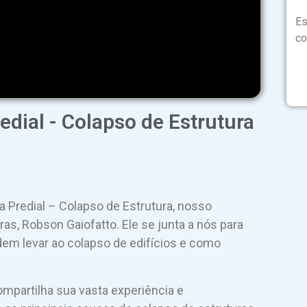
Es
co
dial - Colapso de Estrutura
 Predial – Colapso de Estrutura, nosso
as, Robson Gaiofatto. Ele se junta a nós para
dem levar ao colapso de edifícios e como
compartilha sua vasta experiência e