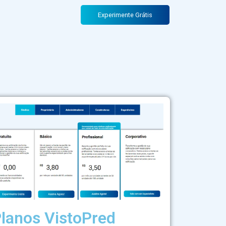
utura – parte 2
Experimente Grátis
lanos VistoPred