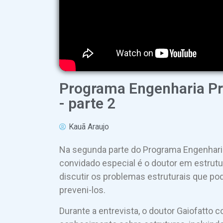
Programa Engenharia Pre
- parte 2
Kauã Araujo
Na segunda parte do Programa Engenharia
convidado especial é o doutor em estrutur
discutir os problemas estruturais que po
preveni-los.
Durante a entrevista, o doutor Gaiofatto 