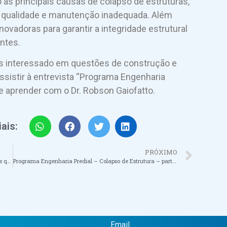
 as principais causas de colapso de estruturas,
xa qualidade e manutenção inadequada. Além
novadoras para garantir a integridade estrutural
ntes.
as interessado em questões de construção e
ssistir à entrevista “Programa Engenharia
 e aprender com o Dr. Robson Gaiofatto.
ais:
PRÓXIMO
Demi Lovato Celebrity biography, zodiac sign and famous quotes
Programa Engenharia Predial – Colapso de Estrutura – parte 3
Email