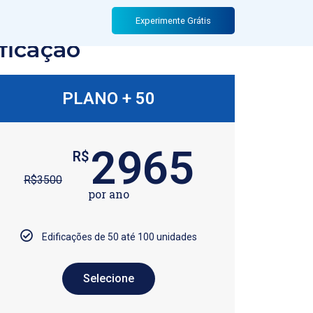
Experimente Grátis
ficação
PLANO + 50
2965
R$
R$
3500
por ano
Edificações de 50 até 100 unidades
Selecione