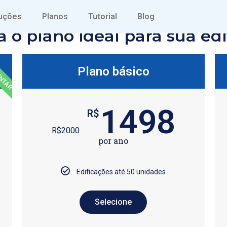
uções
Planos
Tutorial
Blog
a o plano ideal para sua edi
ENTAR
Plano básico
1498
R$
R$
2000
por ano
Edificações até 50 unidades
Selecione