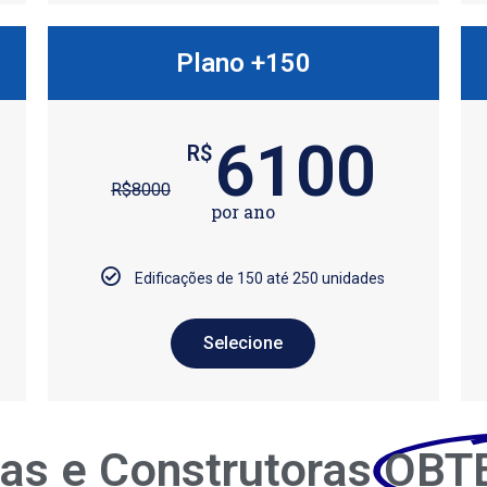
Plano +150
6100
R$
R$
8000
por ano
Edificações de 150 até 250 unidades
Selecione
as e Construtoras
OBT