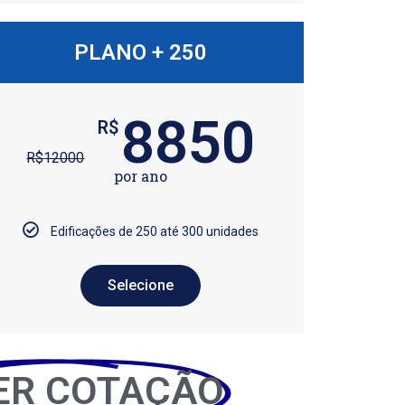
PLANO + 250
8850
R$
R$
12000
por ano
Edificações de 250 até 300 unidades
Selecione
ER COTAÇÃO