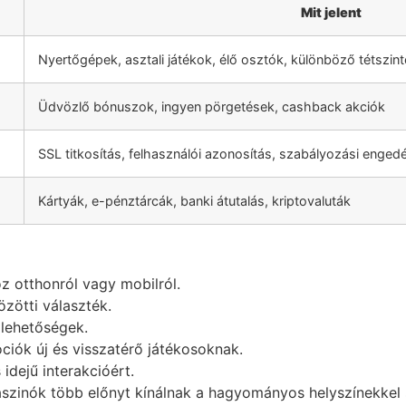
Mit jelent
Nyertőgépek, asztali játékok, élő osztók, különböző tétszin
Üdvözlő bónuszok, ingyen pörgetések, cashback akciók
SSL titkosítás, felhasználói azonosítás, szabályozási enged
Kártyák, e-pénztárcák, banki átutalás, kriptovaluták
z otthonról vagy mobilról.
özötti választék.
 lehetőségek.
iók új és visszatérő játékosoknak.
idejű interakcióért.
kaszinók több előnyt kínálnak a hagyományos helyszínekke