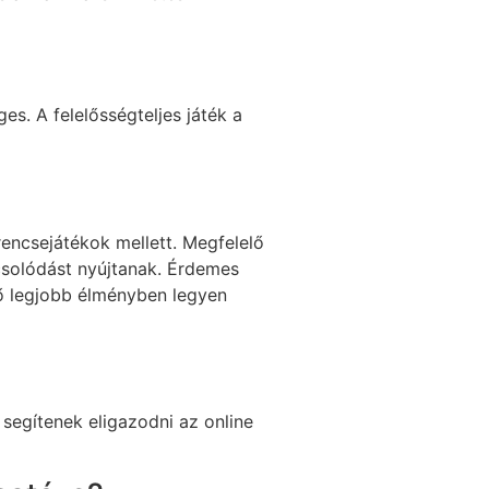
ges. A felelősségteljes játék a
encsejátékok mellett. Megfelelő
pcsolódást nyújtanak. Érdemes
ető legjobb élményben legyen
segítenek eligazodni az online