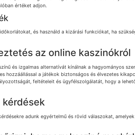
lóban értéket adjon.
ték
s időkorlátokat, és használd a kizárási funkciókat, ha szüksé
eztetés az online kaszinókról
színű és izgalmas alternatívát kínálnak a hagyományos szer
jes hozzáállással a játékok biztonságos és élvezetes kika
ályozottságát, feltételeit és ügyfélszolgálatát, hogy a leh
t kérdések
érdésekre adunk egyértelmű és rövid válaszokat, amelyek 