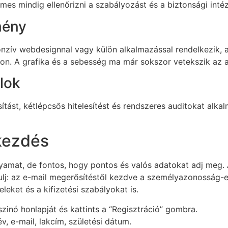
emes mindig ellenőrizni a szabályozást és a biztonsági inté
mény
zív webdesignnal vagy külön alkalmazással rendelkezik, am
. A grafika és a sebesség ma már sokszor vetekszik az as
lok
tást, kétlépcsős hitelesítést és rendszeres auditokat alk
kezdés
lyamat, de fontos, hogy pontos és valós adatokat adj meg.
lj: az e-mail megerősítéstől kezdve a személyazonosság-el
leket és a kifizetési szabályokat is.
zinó honlapját és kattints a “Regisztráció” gombra.
v, e-mail, lakcím, születési dátum.