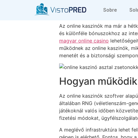
Online kaszi
Sobre
Sol
Az online kaszinók ma már a hétk
és különféle bónuszokhoz az inte
magyar online casino
lehetőségeit
működnek az online kaszinók, mik
menetét és a biztonsági szempont
Hogyan működik 
Az online kaszinók szoftver alapú
általában RNG (véletlenszám-gene
játékoknál valós időben közvetíte
fizetési módokat, ügyfélszolgálato
A meglévő infrastruktúra lehet fel
gépen is elérhető. Fontos, hogy a