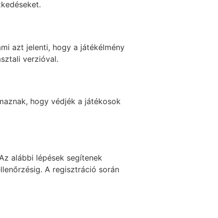
zkedéseket.
i azt jelenti, hogy a játékélmény
ztali verzióval.
almaznak, hogy védjék a játékosok
 Az alábbi lépések segítenek
lenőrzésig. A regisztráció során