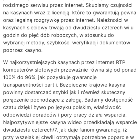
rodzimego serwisu przez internet. Skupiamy czujności
na kasynach wraz z licencją, które to gwarantują pewna
oraz legalną rozgrywkę przez internet. Należności w
kasynach sieciowy trwają od dwudziestu czterech wilu
godzin do pięć dób roboczych, w stosunku do
wybranej metody, szybkości weryfikacji dokumentów
poprzez kasyno.
W najkorzystniejszych kasynach przez internet RTP
komputerów slotowych przeważnie równa się od ponad
100% do 96%, jak pozyskuje gwarancję
transparentności partii. Bezpieczne krajowe kasyna
powinny dostarczać szybki jak i również skuteczny
połączenie pochodzące z załogą. Badamy dostępność
czatu dzięki żywo po języku polskim, właściwość
odpowiedzi doradców i pory pracy działu wsparcia.
Najpozytywniejsze kasyna wideo przedkładają wsparcie
dwudziestu czterech/7, jak daje fanom gwarancję, iż
przy wszelakiej chwili otrzymają potrzebne poparcie w