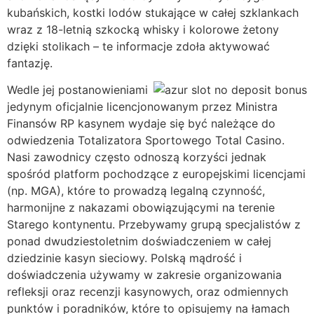
kubańskich, kostki lodów stukające w całej szklankach
wraz z 18-letnią szkocką whisky i kolorowe żetony
dzięki stolikach – te informacje zdoła aktywować
fantazję.
Wedle jej postanowieniami
jedynym oficjalnie licencjonowanym przez Ministra
Finansów RP kasynem wydaje się być należące do
odwiedzenia Totalizatora Sportowego Total Casino.
Nasi zawodnicy często odnoszą korzyści jednak
spośród platform pochodzące z europejskimi licencjami
(np. MGA), które to prowadzą legalną czynność,
harmonijne z nakazami obowiązującymi na terenie
Starego kontynentu. Przebywamy grupą specjalistów z
ponad dwudziestoletnim doświadczeniem w całej
dziedzinie kasyn sieciowy. Polską mądrość i
doświadczenia używamy w zakresie organizowania
refleksji oraz recenzji kasynowych, oraz odmiennych
punktów i poradników, które to opisujemy na łamach