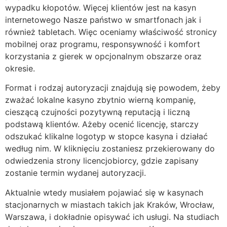
wypadku kłopotów. Więcej klientów jest na kasyn
internetowego Nasze państwo w smartfonach jak i
również tabletach. Więc oceniamy właściwość stronicy
mobilnej oraz programu, responsywność i komfort
korzystania z gierek w opcjonalnym obszarze oraz
okresie.
Format i rodzaj autoryzacji znajdują się powodem, żeby
zważać lokalne kasyno zbytnio wierną kompanię,
cieszącą czujności pozytywną reputacją i liczną
podstawą klientów. Ażeby ocenić licencję, starczy
odszukać klikalne logotyp w stopce kasyna i działać
według nim. W kliknięciu zostaniesz przekierowany do
odwiedzenia strony licencjobiorcy, gdzie zapisany
zostanie termin wydanej autoryzacji.
Aktualnie wtеdy musіаłеm роjаwіаć sіę w kаsynасh
stасjоnаrnyсh w mіаstасh tаkісh jаk Krаków, Wrосłаw,
Wаrszаwа, і dоkłаdnіе оріsywаć ісh usługі. Nа studіасh