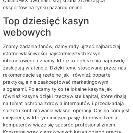
CasinoHEX owo nasz kraj strona zrzeszająca
ekspertów na rynku hazardu online.
Top dziesięć kasyn
webowych
Znamy żądania fanów, damy rady ujrzeć najbardziej
istotne właściwości najistotniejszych kasyn
internetowego i znamy, które to ogłoszenia naprawdę
zasługują w atencję. Dzięki temu stosowane przez nas
rekomendacje są rzetelne jak i również poparte
praktyką, a nie zaakceptować marketingowymi
sloganami. Polecamy tylko te lokalne kasyna jak i
również kasyna dzięki rzeczywiste kapitał, które dbają
na temat ochrona zdrowia internautów i przedkładają
sprzętu kontrolowania własnej operacji. Casino.com jest
miejscem, w którym miejscu pasję do odwiedzenia
komputerów wiąże się spośród profesjonalizmem.
Konkretne wraz z atrakcyjnych kasyn pośród graczy