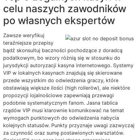
celu naszych zawodników
po własnych ekspertów
Zawsze weryfikuj
teraźniejsze przepisy
bądź skonsultuj baczności pochodzące z doradcą
podatkowym, bo wzory różnią się w stosunku do
jurysdykcji autoryzacji kasyna internetowego. Systemy
VIP w lokalnych kasynach znajdują się skierowane
przede wszystkim do odwiedzenia graczy, które
obstawiają większe ilości (high rollerów), ale niektóre
propozycji lojalnościowe zapewniają przewagi
podobnie systematycznym fanom. Jasna tablica
rządów VIP musi klarownie komunikować na temat
wymogach punktowych do odwiedzenia nabycia
kolejnych statusów. Punkty przyznaje uwagi zazwyczaj
za czynność oraz sumę postawionych warsztatów.