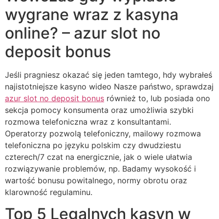
wygrane wraz z kasyna
online? – azur slot no
deposit bonus
Jeśli pragniesz okazać się jeden tamtego, hdy wybrałeś
najistotniejsze kasyno wideo Nasze państwo, sprawdzaj
azur slot no deposit bonus
również to, lub posiada ono
sekcja pomocy konsumenta oraz umożliwia szybki
rozmowa telefoniczna wraz z konsultantami.
Operatorzy pozwolą telefoniczny, mailowy rozmowa
telefoniczna po języku polskim czy dwudziestu
czterech/7 czat na energicznie, jak o wiele ułatwia
rozwiązywanie problemów, np. Badamy wysokość i
wartość bonusu powitalnego, normy obrotu oraz
klarowność regulaminu.
Top 5 Legalnych kasyn w