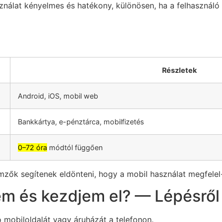
nálat kényelmes és hatékony, különösen, ha a felhasználó 
Részletek
Android, iOS, mobil web
Bankkártya, e-pénztárca, mobilfizetés
0–72 óra
módtól függően
emzők segítenek eldönteni, hogy a mobil használat megfelel
em és kezdjem el? — Lépésről
 mobiloldalát vagy áruházát a telefonon.