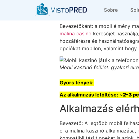
Malina kaszi
Sobre
Sol
Bevezetőként: a mobil élmény ma 
malina casino
keresőjét használja
hozzáférésre és használhatóságra
opciókat mobilon, valamint hogy
Mobil kaszinó felület: gyakori elr
Gyors tények:
Az alkalmazás letöltése: ~
2-3 pe
Alkalmazás elérh
Bevezető: A legtöbb mobil felhas
el a malina kaszinó alkalmazása, 
kompatibilitási tippeket is adok,