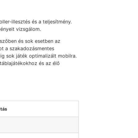
ler-illesztés és a teljesítmény.
gényeit vizsgálom.
szőben és sok esetben az
tot a szakadozásmentes
g sok játék optimalizált mobilra.
táblajátékokhoz és az élő
itás