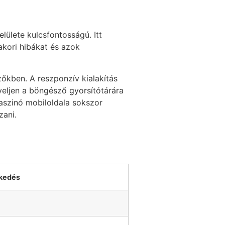
lülete kulcsfontosságú. Itt
akori hibákat és azok
zőkben. A reszponzív kialakítás
gyeljen a böngésző gyorsítótárára
kaszinó mobiloldala sokszor
zani.
lkedés