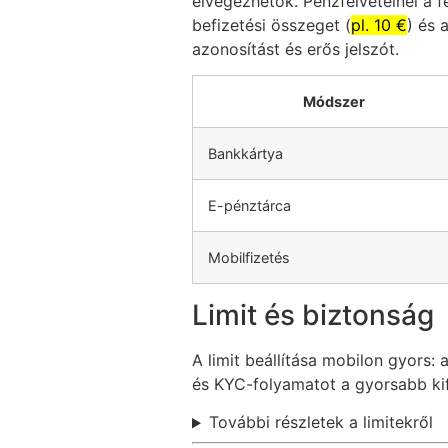
elvégezhetők. Pénzfelvételnél a 
befizetési összeget (
pl. 10 €
) és 
azonosítást és erős jelszót.
Módszer
Bankkártya
E-pénztárca
Mobilfizetés
Limit és biztonság
A limit beállítása mobilon gyors: 
és KYC-folyamatot a gyorsabb kif
További részletek a limitekről