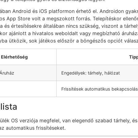
ában Android és iOS platformon érhető el. Androidon gyakr
los App Store volt a megszokott forrás. Telepítéskor ellenő
és értesítésekre általában nincs szükség, viszont a tárhel
kor ajánlott a hivatalos weboldalt vagy megbízható áruházat
ályba ütközik, sok játékos először a böngészős opciót válas
Elérhetőség
Tip
 Áruház
Engedélyek: tárhely, hálózat
Frissítések automatikus bekapcsolá
lista
ék OS verziója megfelel, van elegendő szabad tárhely, és a
z automatikus frissítéseket.