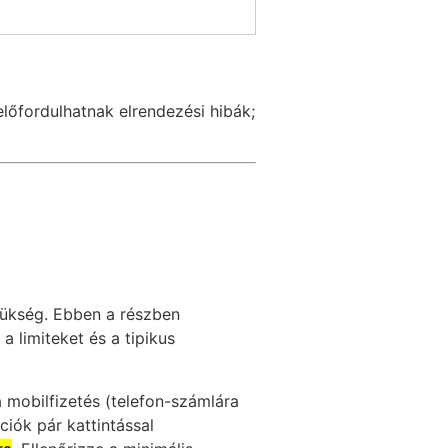
lőfordulhatnak elrendezési hibák;
zükség. Ebben a részben
 limiteket és a tipikus
a mobilfizetés (telefon-számlára
ciók pár kattintással