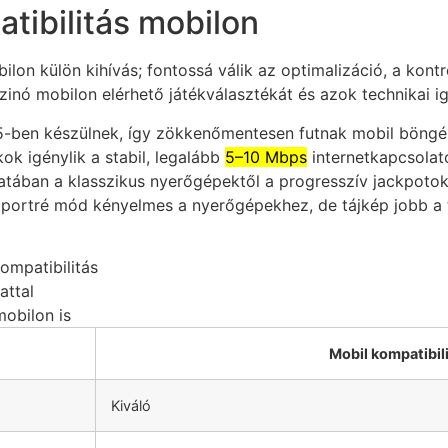
tibilitás mobilon
lon külön kihívás; fontossá válik az optimalizáció, a kontrol
inó mobilon elérhető játékválasztékát és azok technikai i
-ben készülnek, így zökkenőmentesen futnak mobil böngé
ok igénylik a stabil, legalább
5–10 Mbps
internetkapcsola
atában a klasszikus nyerőgépektől a progresszív jackpotoki
: portré mód kényelmes a nyerőgépekhez, de tájkép jobb a 
ompatibilitás
attal
mobilon is
Mobil kompatibil
Kiváló