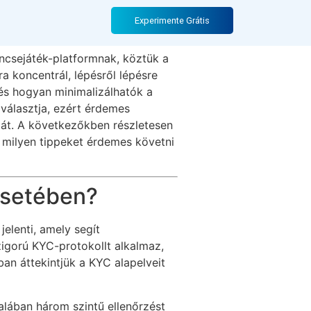
tató
Experimente Grátis
ncsejáték-platformnak, köztük a
a koncentrál, lépésről lépésre
és hogyan minimalizálhatók a
választja, ezért érdemes
gát. A következőkben részletesen
s milyen tippeket érdemes követni
 esetében?
lenti, amely segít
igorú KYC-protokollt alkalmaz,
an áttekintjük a KYC alapelveit
alában három szintű ellenőrzést