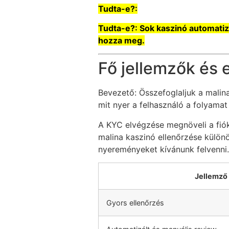
Tudta-e?:
Tudta-e?: Sok kaszinó automati
hozza meg.
Fő jellemzők és
Bevezető: Összefoglaljuk a malina
mit nyer a felhasználó a folyamat
A KYC elvégzése megnöveli a fiók 
malina kaszinó ellenőrzése külön
nyereményeket kívánunk felvenni. 
Jellemző
Gyors ellenőrzés