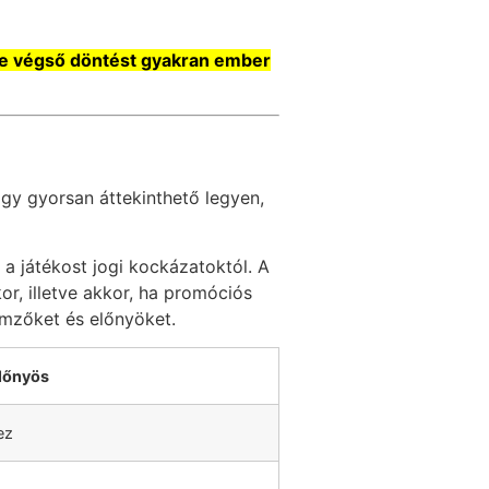
de végső döntést gyakran ember
ogy gyorsan áttekinthető legyen,
a játékost jogi kockázatoktól. A
r, illetve akkor, ha promóciós
emzőket és előnyöket.
lőnyös
ez