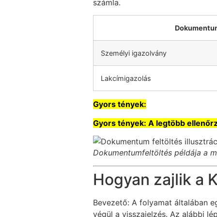
számla.
Dokumentu
Személyi igazolvány
Lakcímigazolás
Gyors tények:
Gyors tények: A legtöbb ellenő
Dokumentumfeltöltés példája a ma
Hogyan zajlik a 
Bevezető: A folyamat általában eg
végül a visszajelzés. Az alábbi 