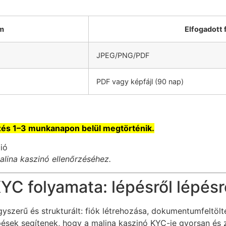
m
Elfogadott
JPEG/PNG/PDF
PDF vagy képfájl (90 nap)
rzés
1–3
munkanapon belül megtörténik.
lina kaszinó ellenőrzéséhez.
KYC folyamata: lépésről lépésr
yszerű és strukturált: fiók létrehozása, dokumentumfeltölt
lépések segítenek, hogy a malina kaszinó KYC-je gyorsan é