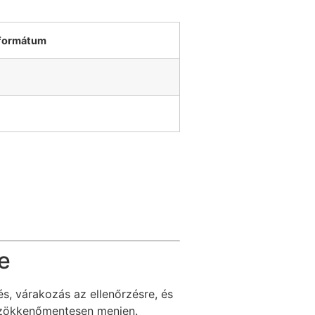
 formátum
e
és, várakozás az ellenőrzésre, és
s zökkenőmentesen menjen.