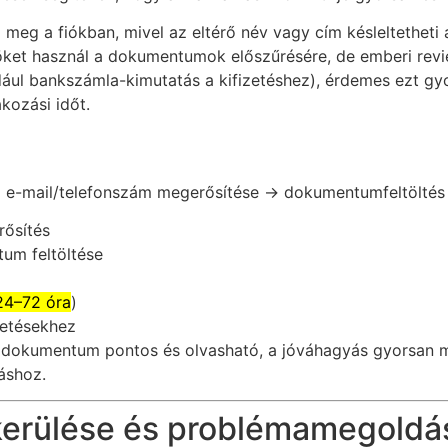
meg a fiókban, mivel az eltérő név vagy cím késleltetheti 
ket használ a dokumentumok előszűrésére, de emberi revi
ául bankszámla-kimutatás a kifizetéshez), érdemes ezt gyor
kozási időt.
 → e-mail/telefonszám megerősítése → dokumentumfeltöltés
rősítés
um feltöltése
24–72 óra
)
zetésekhez
dokumentum pontos és olvasható, a jóváhagyás gyorsan me
táshoz.
lkerülése és problémamegoldá