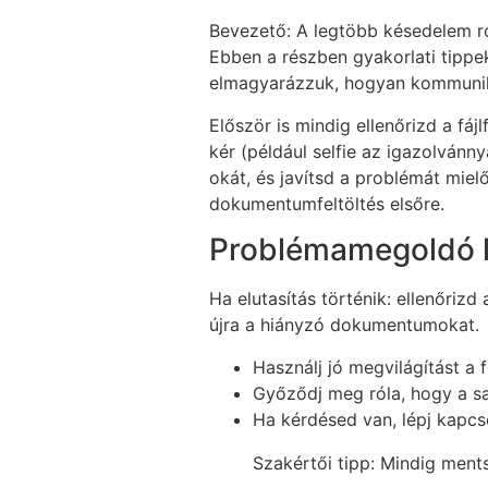
Bevezető: A legtöbb késedelem r
Ebben a részben gyakorlati tipp
elmagyarázzuk, hogyan kommunikál
Először is mindig ellenőrizd a f
kér (például selfie az igazolvánny
okát, és javítsd a problémát miel
dokumentumfeltöltés elsőre.
Problémamegoldó 
Ha elutasítás történik: ellenőriz
újra a hiányzó dokumentumokat.
Használj jó megvilágítást a
Győződj meg róla, hogy a sa
Ha kérdésed van, lépj kapcs
Szakértői tipp: Mindig mentsd