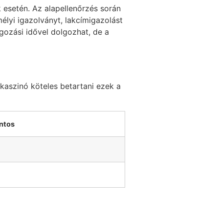
 esetén. Az alapellenőrzés során
élyi igazolványt, lakcímigazolást
gozási idővel dolgozhat, de a
kaszinó köteles betartani ezek a
ontos