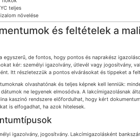
 fiókok
YC teljes
bizalom növelése
entumok és feltételek a mal
 egyszerű, de fontos, hogy pontos és naprakész igazolások
kat kér: személyi igazolvány, útlevél vagy jogosítvány, v
t. Itt részletezzük a pontos elvárásokat és tippeket a fel
moknak olvashatónak és teljes képnek kell lenniük: minden
 a dátumok ne legyenek elmosódva. A lakcímigazolásnak ál
ina kaszinó rendszere előfordulhat, hogy kért dokumentum-
kat is elfogadhat, ha azok hitelesek.
entumtípusok
zemélyi igazolvány, jogosítvány. Lakcímigazolásként banks