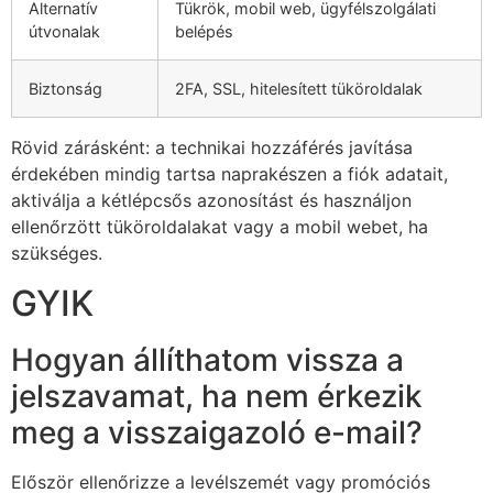
Alternatív
Tükrök, mobil web, ügyfélszolgálati
útvonalak
belépés
Biztonság
2FA, SSL, hitelesített tüköroldalak
Rövid zárásként: a technikai hozzáférés javítása
érdekében mindig tartsa naprakészen a fiók adatait,
aktiválja a kétlépcsős azonosítást és használjon
ellenőrzött tüköroldalakat vagy a mobil webet, ha
szükséges.
GYIK
Hogyan állíthatom vissza a
jelszavamat, ha nem érkezik
meg a visszaigazoló e-mail?
Először ellenőrizze a levélszemét vagy promóciós