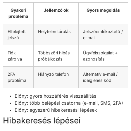
Gyakori
Jellemző ok
Gyors megoldás
probléma
Elfelejtett
Helytelen tárolás
Jelszóemlékeztető /
jelszó
e-mail
Fiók
Többszöri hibás
Ügyfélszolgálat +
zárolva
próbálkozás
azonosítás
2FA
Hiányzó telefon
Alternatív e-mail /
probléma
ideiglenes kód
Előny: gyors hozzáférés visszaállítás
Előny: több belépési csatorna (e-mail, SMS, 2FA)
Előny: egyszerű hibakeresési lépések
Hibakeresés lépései