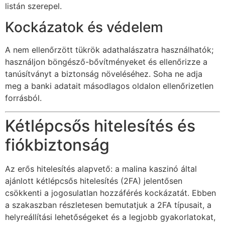
listán szerepel.
Kockázatok és védelem
A nem ellenőrzött tükrök adathalászatra használhatók;
használjon böngésző-bővítményeket és ellenőrizze a
tanúsítványt a biztonság növeléséhez. Soha ne adja
meg a banki adatait másodlagos oldalon ellenőrizetlen
forrásból.
Kétlépcsős hitelesítés és
fiókbiztonság
Az erős hitelesítés alapvető: a malina kaszinó által
ajánlott kétlépcsős hitelesítés (2FA) jelentősen
csökkenti a jogosulatlan hozzáférés kockázatát. Ebben
a szakaszban részletesen bemutatjuk a 2FA típusait, a
helyreállítási lehetőségeket és a legjobb gyakorlatokat,