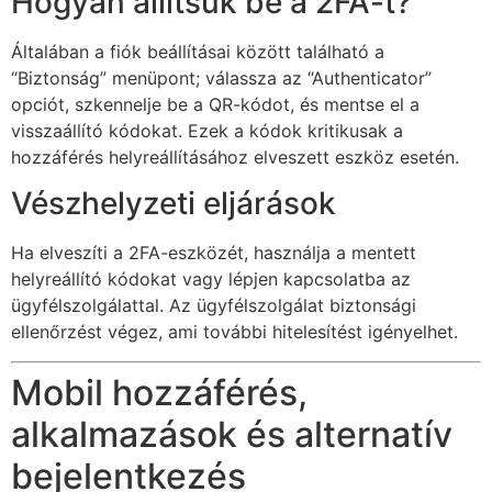
Hogyan állítsuk be a 2FA-t?
Általában a fiók beállításai között található a
“Biztonság” menüpont; válassza az “Authenticator”
opciót, szkennelje be a QR-kódot, és mentse el a
visszaállító kódokat. Ezek a kódok kritikusak a
hozzáférés helyreállításához elveszett eszköz esetén.
Vészhelyzeti eljárások
Ha elveszíti a 2FA-eszközét, használja a mentett
helyreállító kódokat vagy lépjen kapcsolatba az
ügyfélszolgálattal. Az ügyfélszolgálat biztonsági
ellenőrzést végez, ami további hitelesítést igényelhet.
Mobil hozzáférés,
alkalmazások és alternatív
bejelentkezés