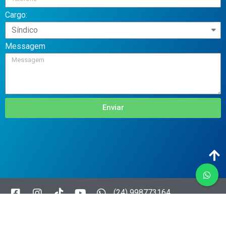
Cargo:
Messagem
Enviar
(24) 998773164
CNPJ: 41.698.166/0001-000