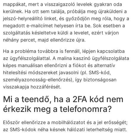
mappákat, mert a visszaigazoló levelek gyakran oda
kerülnek. Ha ott sem találja, próbálja meg újraküldeni a
jelszó-helyreállító linket, és győződjön meg róla, hogy a
megadott e-mailcímet helyesen írta be. Sok esetben a
szolgáltatás késleltetve küldi a levelet, ezért várjon
néhány percet, majd ellenőrizze újra.
Ha a probléma továbbra is fennáll, lépjen kapcsolatba
az ügyfélszolgálattal. A malina kaszinó ügyfélszolgálata
képes manuálisan ellenőrizni a fiókot és alternatív
hitelesítési módszereket javasolni (pl. SMS-kód,
személyazonosság-ellenőrzés), így biztonságosan
visszakapja hozzáférését.
Mi a teendő, ha a 2FA kód nem
érkezik meg a telefonomra?
Először ellenőrizze a mobilhálózatot és a jel erősségét;
az SMS-kódok néha késnek hálózati leterheltség miatt.