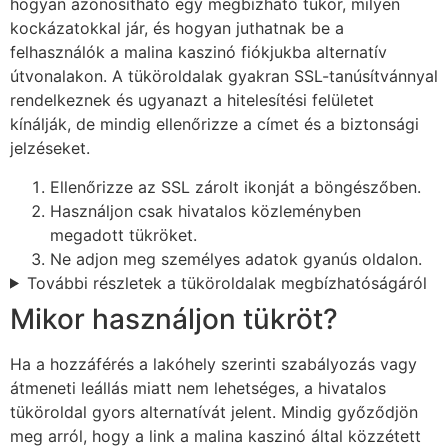
hogyan azonosítható egy megbízható tükör, milyen
kockázatokkal jár, és hogyan juthatnak be a
felhasználók a malina kaszinó fiókjukba alternatív
útvonalakon. A tüköroldalak gyakran SSL-tanúsítvánnyal
rendelkeznek és ugyanazt a hitelesítési felületet
kínálják, de mindig ellenőrizze a címet és a biztonsági
jelzéseket.
Ellenőrizze az SSL zárolt ikonját a böngészőben.
Használjon csak hivatalos közleményben
megadott tükröket.
Ne adjon meg személyes adatok gyanús oldalon.
További részletek a tüköroldalak megbízhatóságáról
Mikor használjon tükröt?
Ha a hozzáférés a lakóhely szerinti szabályozás vagy
átmeneti leállás miatt nem lehetséges, a hivatalos
tüköroldal gyors alternatívát jelent. Mindig győződjön
meg arról, hogy a link a malina kaszinó által közzétett