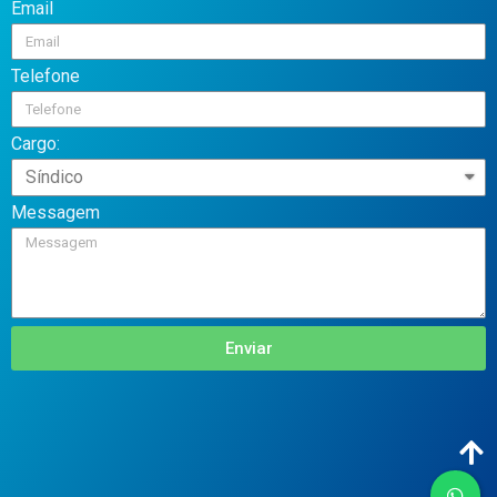
Email
Telefone
Cargo:
Messagem
Enviar