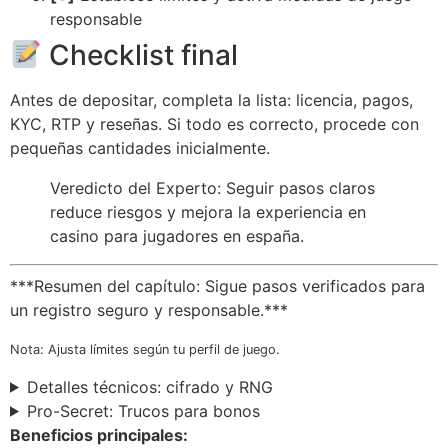
responsable
Checklist final
Antes de depositar, completa la lista: licencia, pagos,
KYC, RTP y reseñas. Si todo es correcto, procede con
pequeñas cantidades inicialmente.
Veredicto del Experto: Seguir pasos claros
reduce riesgos y mejora la experiencia en
casino para jugadores en españa.
***Resumen del capítulo: Sigue pasos verificados para
un registro seguro y responsable.***
Nota: Ajusta límites según tu perfil de juego.
Detalles técnicos: cifrado y RNG
Pro-Secret: Trucos para bonos
Beneficios principales: