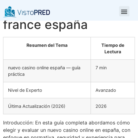
Guía nuevo casino
france españa
Resumen del Tema
Tiempo de
Lectura
nuevo casino online españa — guía
7 min
práctica
Nivel de Experto
Avanzado
Última Actualización (2026)
2026
Introducción: En esta guía completa abordamos cómo
elegir y evaluar un nuevo casino online en españa, con
enfoque en normativa, seguridad y experiencia para