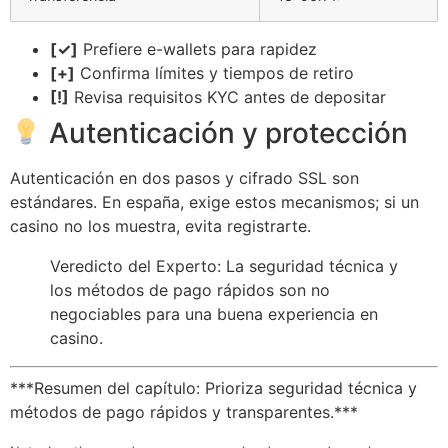
[✓]
Prefiere e-wallets para rapidez
[+]
Confirma límites y tiempos de retiro
[!]
Revisa requisitos KYC antes de depositar
Autenticación y protección
Autenticación en dos pasos y cifrado SSL son
estándares. En españa, exige estos mecanismos; si un
casino no los muestra, evita registrarte.
Veredicto del Experto: La seguridad técnica y
los métodos de pago rápidos son no
negociables para una buena experiencia en
casino.
***Resumen del capítulo: Prioriza seguridad técnica y
métodos de pago rápidos y transparentes.***