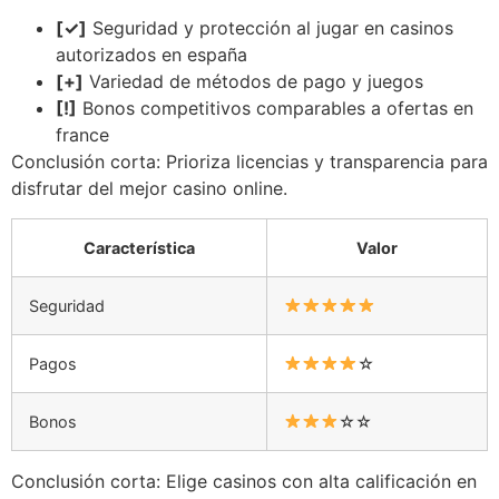
[✓]
Seguridad y protección al jugar en casinos
autorizados en españa
[+]
Variedad de métodos de pago y juegos
[!]
Bonos competitivos comparables a ofertas en
france
Conclusión corta: Prioriza licencias y transparencia para
disfrutar del mejor casino online.
Característica
Valor
Seguridad
Pagos
☆
Bonos
☆☆
Conclusión corta: Elige casinos con alta calificación en