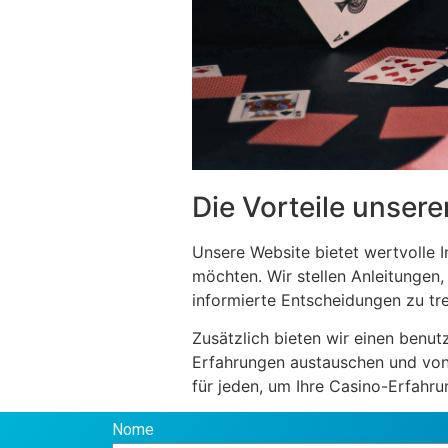
Die Vorteile unsere
Unsere Website bietet wertvolle I
möchten. Wir stellen Anleitungen,
informierte Entscheidungen zu tre
Zusätzlich bieten wir einen benut
Erfahrungen austauschen und vone
für jeden, um Ihre Casino-Erfahru
Nome