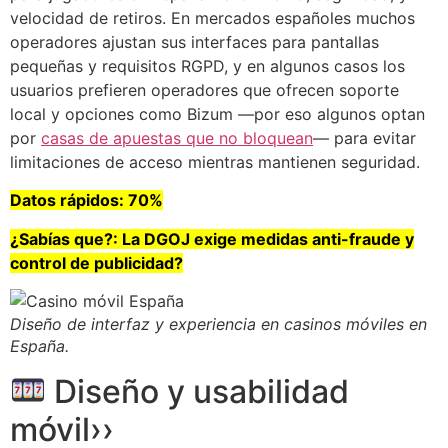
velocidad de retiros. En mercados españoles muchos
operadores ajustan sus interfaces para pantallas
pequeñas y requisitos RGPD, y en algunos casos los
usuarios prefieren operadores que ofrecen soporte
local y opciones como Bizum —por eso algunos optan
por
casas de apuestas que no bloquean
— para evitar
limitaciones de acceso mientras mantienen seguridad.
Datos rápidos: 70%
¿Sabías que?: La DGOJ exige medidas anti-fraude y
control de publicidad?
Diseño de interfaz y experiencia en casinos móviles en
España.
Diseño y usabilidad
móvil››