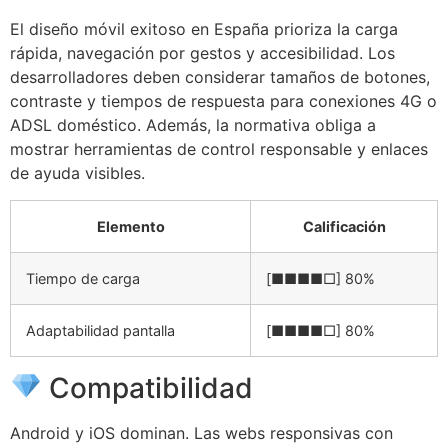
El diseño móvil exitoso en España prioriza la carga
rápida, navegación por gestos y accesibilidad. Los
desarrolladores deben considerar tamaños de botones,
contraste y tiempos de respuesta para conexiones 4G o
ADSL doméstico. Además, la normativa obliga a
mostrar herramientas de control responsable y enlaces
de ayuda visibles.
Elemento
Calificación
Tiempo de carga
[■■■■□] 80%
Adaptabilidad pantalla
[■■■■□] 80%
Compatibilidad
Android y iOS dominan. Las webs responsivas con