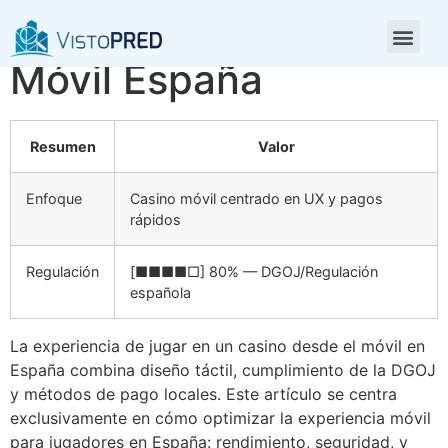
Experiencia de Casino
Móvil España
Resumen
Valor
Enfoque
Casino móvil centrado en UX y pagos
rápidos
Regulación
[■■■■□] 80% — DGOJ/Regulación
española
La experiencia de jugar en un casino desde el móvil en
España combina diseño táctil, cumplimiento de la DGOJ
y métodos de pago locales. Este artículo se centra
exclusivamente en cómo optimizar la experiencia móvil
para jugadores en España: rendimiento, seguridad, y