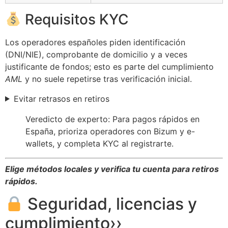
Requisitos KYC
Los operadores españoles piden identificación
(DNI/NIE), comprobante de domicilio y a veces
justificante de fondos; esto es parte del cumplimiento
AML
y no suele repetirse tras verificación inicial.
Evitar retrasos en retiros
Veredicto de experto: Para pagos rápidos en
España, prioriza operadores con Bizum y e-
wallets, y completa KYC al registrarte.
Elige métodos locales y verifica tu cuenta para retiros
rápidos.
Seguridad, licencias y
cumplimiento››