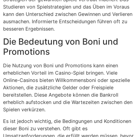
Studieren von Spielstrategien und das Üben im Voraus
kann den Unterschied zwischen Gewinnen und Verlieren
ausmachen. Informierte Entscheidungen führen oft zu
besseren Ergebnissen.
Die Bedeutung von Boni und
Promotions
Die Nutzung von Boni und Promotions kann einen
erheblichen Vorteil im Casino-Spiel bringen. Viele
Online-Casinos bieten Willkommensboni oder spezielle
Aktionen, die zusätzliche Gelder oder Freispiele
bereitstellen. Diese Angebote können die Bankroll
erheblich aufstocken und die Wartezeiten zwischen den
Spielen verkürzen.
Es ist jedoch wichtig, die Bedingungen und Konditionen
dieser Boni zu verstehen. Oft gibt es
Umsatzanforderungen, die erfüllt werden müssen, bevor