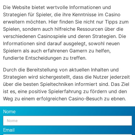
Die Website bietet wertvolle Informationen und
Strategien für Spieler, die ihre Kenntnisse im Casino
erweitern möchten. Hier finden Sie nicht nur Tipps zum
Spielen, sondern auch hilfreiche Ressourcen über die
verschiedenen Casinospiele und deren Strategien. Die
Informationen sind darauf ausgelegt, sowohl neuen
Spielern als auch erfahrenen Gamern zu helfen,
fundierte Entscheidungen zu treffen.
Durch die Bereitstellung von aktuellen Inhalten und
Strategien wird sichergestellt, dass die Nutzer jederzeit
über die besten Spieltechniken informiert sind. Das Ziel
ist es, eine positive Spielerfahrung zu fördern und den
Weg zu einem erfolgreichen Casino-Besuch zu ebnen.
Nome
Email