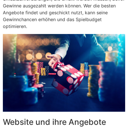
Gewinne ausgezahlt werden können. Wer die besten
Angebote findet und geschickt nutzt, kann seine
Gewinnchancen erhöhen und das Spielbudget
optimieren.
Website und ihre Angebote