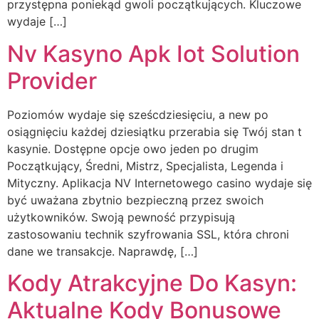
przystępna poniekąd gwoli początkujących. Kluczowe
wydaje […]
Nv Kasyno Apk Iot Solution
Provider
Poziomów wydaje się sześcdziesięciu, a new po
osiągnięciu każdej dziesiątku przerabia się Twój stan t
kasynie. Dostępne opcje owo jeden po drugim
Początkujący, Średni, Mistrz, Specjalista, Legenda i
Mityczny. Aplikacja NV Internetowego casino wydaje się
być uważana zbytnio bezpieczną przez swoich
użytkowników. Swoją pewność przypisują
zastosowaniu technik szyfrowania SSL, która chroni
dane we transakcje. Naprawdę, […]
Kody Atrakcyjne Do Kasyn:
Aktualne Kody Bonusowe