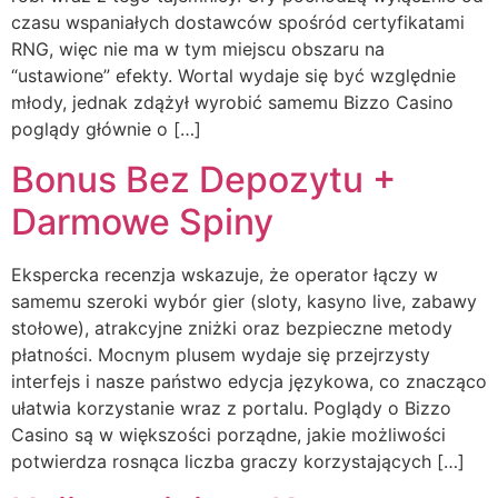
czasu wspaniałych dostawców spośród certyfikatami
RNG, więc nie ma w tym miejscu obszaru na
“ustawione” efekty. Wortal wydaje się być względnie
młody, jednak zdążył wyrobić samemu Bizzo Casino
poglądy głównie o […]
Bonus Bez Depozytu +
Darmowe Spiny
Ekspercka recenzja wskazuje, że operator łączy w
samemu szeroki wybór gier (sloty, kasyno live, zabawy
stołowe), atrakcyjne zniżki oraz bezpieczne metody
płatności. Mocnym plusem wydaje się przejrzysty
interfejs i nasze państwo edycja językowa, co znacząco
ułatwia korzystanie wraz z portalu. Poglądy o Bizzo
Casino są w większości porządne, jakie możliwości
potwierdza rosnąca liczba graczy korzystających […]