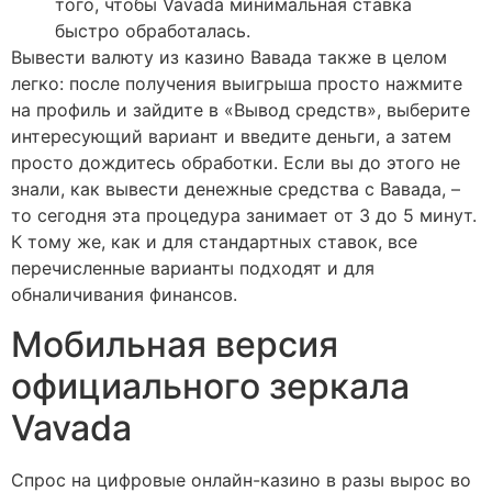
того, чтобы Vavada минимальная ставка
быстро обработалась.
Вывести валюту из казино Вавада также в целом
легко: после получения выигрыша просто нажмите
на профиль и зайдите в «Вывод средств», выберите
интересующий вариант и введите деньги, а затем
просто дождитесь обработки. Если вы до этого не
знали, как вывести денежные средства с Вавада, –
то сегодня эта процедура занимает от 3 до 5 минут.
К тому же, как и для стандартных ставок, все
перечисленные варианты подходят и для
обналичивания финансов.
Мобильная версия
официального зеркала
Vavada
Спрос на цифровые онлайн-казино в разы вырос во