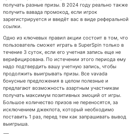
получать разные призы. В 2024 году реально также
получить вавада промокод, если игрок
зарегистрируется и введёт вас в виде реферальной
ссылки.
Одно из ключевых правил акции состоит в том, что
пользователь сможет играть в SuperSpin только в
течение 3 суток, если его учетная запись еще не
верифицирована. По истечении этого периода ему
надо подтвердить вашу учетную запись, чтобы
продолжить выигрывать призы. Все vavada
бонусные предложения в целом полезные и
предлагают возможность азартным участникам
получать максимум позитивных эмоций от игры.
Большое количество призов не переносятся, за
исключением джекпота, который необходимо
поставить 1 раз, перед тем как запрашивать вывод
выигрыша.