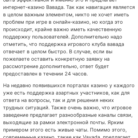
интернет-казино Вавада. Так как навигация является
в целом важным элементом, никто не хочет иметь
проблем при игре в онлайн-казино, но когда это
происходит, крайне важно иметь качественную
поддержку пользователей. Дополнительно надо
отметить, что поддержка игрового клуба вавада
отвечает в целом быстро. В случае, если вы
пожелаете оставить конкретную заявку на
рассмотрение дополнительно, ответ будет
предоставлен в течении 24 часов.
На недавно появившихся порталах казино у каждого
уже есть поддержка азартных участников, как для
ответа на вопросы, так и для решения неких
трудных ситуаций. Также очень важно, что игровое
заведение предлагает разнообразные каналы связи,
выходящие за рамки электронной почты. Ярким
примером этого есть живые чаты. Помимо этого,
современные казино, такие как Vavada, предлагает