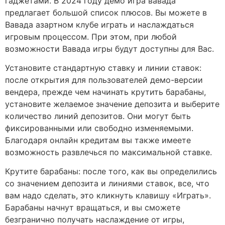
гаджетами. В 2024 году демо игра вавада
предлагает большой список плюсов. Вы можете в
Вавада азартном клубе играть и наслаждаться
игровым процессом. При этом, при любой
возможности Вавада игры будут доступны для Вас.
Установите стандартную ставку и линии ставок:
после открытия для пользователей демо-версии
вендера, прежде чем начинать крутить барабаны,
установите желаемое значение депозита и выберите
количество линий депозитов. Они могут быть
фиксированными или свободно изменяемыми.
Благодаря онлайн кредитам вы также имеете
возможность развлечься по максимальной ставке.
Крутите барабаны: после того, как вы определились
со значением депозита и линиями ставок, все, что
вам надо сделать, это кликнуть клавишу «Играть».
Барабаны начнут вращаться, и вы сможете
безгранично получать наслаждение от игры,