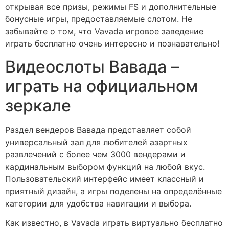
открывая все призы, режимы FS и дополнительные
бонусные игры, предоставляемые слотом. Не
забывайте о том, что Vavada игровое заведение
играть бесплатно очень интересно и познавательно!
Видеослоты Вавада –
играть на официальном
зеркале
Раздел вендеров Вавада представляет собой
универсальный зал для любителей азартных
развлечений с более чем 3000 вендерами и
кардинальным выбором функций на любой вкус.
Пользовательский интерфейс имеет классный и
приятный дизайн, а игры поделены на определённые
категории для удобства навигации и выбора.
Как известно, в Vavada играть виртуально бесплатно