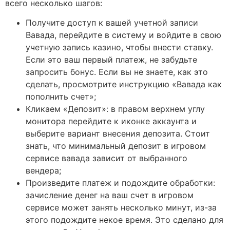
всего несколько шагов:
Получите доступ к вашей учетной записи
Вавада, перейдите в систему и войдите в свою
учетную запись казино, чтобы внести ставку.
Если это ваш первый платеж, не забудьте
запросить бонус. Если вы не знаете, как это
сделать, просмотрите инструкцию «Вавада как
пополнить счет»;
Кликаем «Депозит»: в правом верхнем углу
монитора перейдите к иконке аккаунта и
выберите вариант внесения депозита. Стоит
знать, что минимальный депозит в игровом
сервисе вавада зависит от выбранного
вендера;
Произведите платеж и подождите обработки:
зачисление денег на ваш счет в игровом
сервисе может занять несколько минут, из-за
этого подождите некое время. Это сделано для