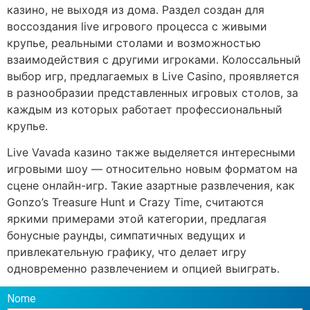
казино, не выходя из дома. Раздел создан для
воссоздания live игрового процесса с живыми
крупье, реальными столами и возможностью
взаимодействия с другими игроками. Колоссальный
выбор игр, предлагаемых в Live Casino, проявляется
в разнообразии представленных игровых столов, за
каждым из которых работает профессиональный
крупье.
Live Vavada казино также выделяется интересными
игровыми шоу — относительно новым форматом на
сцене онлайн-игр. Такие азартные развлечения, как
Gonzo’s Treasure Hunt и Crazy Time, считаются
яркими примерами этой категории, предлагая
бонусные раунды, симпатичных ведущих и
привлекательную графику, что делает игру
одновременно развлечением и опцией выиграть.
Nome