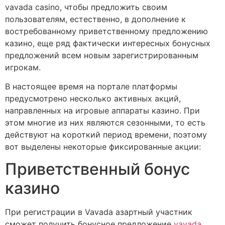
vavada casino, чтобы предложить своим
пользователям, естественно, в дополнение к
востребованному приветственному предложению
казино, еще ряд фактически интересных бонусных
предложений всем новым зарегистрированным
игрокам.
В настоящее время на портале платформы
предусмотрено несколько активных акций,
направленных на игровые аппараты казино. При
этом многие из них являются сезонными, то есть
действуют на короткий период времени, поэтому
вот выделены некоторые фиксированные акции:
Приветственный бонус
казино
При регистрации в Vavada азартный участник
сможет получить бонусное предложение
vavada