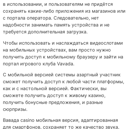
в использовании, и пользователям не придётся
сохранять какие-либо приложения из магазинов или
с портала оператора. Следовательно, нет
надобности занимать память устройства и не
требуется дополнительная загрузка.
Чтобы использовать и наслаждаться видеослотами
на мобильных устройствах, вам просто нужно
получить доступ к мобильному браузеру и зайти на
портал игрового клуба Vavada.
С мобильной версией системы азартный участник
сможет получить доступ к любой части платформы,
как и с настольной версией. Фактически, вы
сможете получить доступ к живому казино,
получить бонусные предложения, и разные
сюрпризы.
Вавада casino мобильная версия, адаптированная
для смартфонов, сохраняет то же качество звука,