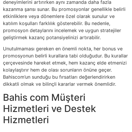
deneyimlerini artırırken aynı zamanda daha fazla
kazanma şansı sunar. Bu promosyonlar genellikle belirli
etkinliklere veya dönemlere özel olarak sunulur ve
katılım koşulları farklılık gösterebilir. Bu nedenle,
promosyon detaylarını incelemek ve uygun stratejiler
geliştirmek kazanç potansiyelinizi artırabilir.
Unutulmaması gereken en önemli nokta, her bonus ve
promosyonun belirli kurallara tabi olduğudur. Bu kurallar
çerçevesinde hareket etmek, hem kazanç elde etmenizi
kolaylaştırır hem de olası sorunların önüne geçer.
Bahiscom’un sunduğu bu fırsatları değerlendirirken
dikkatli olmak ve bilinçli kararlar vermek önemlidir.
Bahis com Müşteri
Hizmetleri ve Destek
Hizmetleri