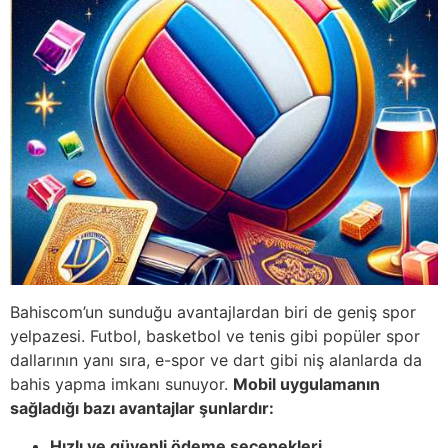
Bahiscom’un sunduğu avantajlardan biri de geniş spor
yelpazesi. Futbol, basketbol ve tenis gibi popüler spor
dallarının yanı sıra, e-spor ve dart gibi niş alanlarda da
bahis yapma imkanı sunuyor.
Mobil uygulamanın
sağladığı bazı avantajlar şunlardır:
Hızlı ve güvenli ödeme seçenekleri