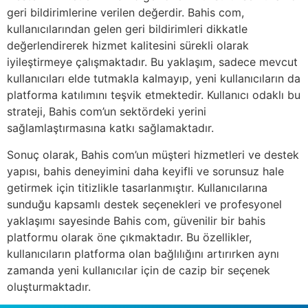
geri bildirimlerine verilen değerdir. Bahis com,
kullanıcılarından gelen geri bildirimleri dikkatle
değerlendirerek hizmet kalitesini sürekli olarak
iyileştirmeye çalışmaktadır. Bu yaklaşım, sadece mevcut
kullanıcıları elde tutmakla kalmayıp, yeni kullanıcıların da
platforma katılımını teşvik etmektedir. Kullanıcı odaklı bu
strateji, Bahis com’un sektördeki yerini
sağlamlaştırmasına katkı sağlamaktadır.
Sonuç olarak, Bahis com’un müşteri hizmetleri ve destek
yapısı, bahis deneyimini daha keyifli ve sorunsuz hale
getirmek için titizlikle tasarlanmıştır. Kullanıcılarına
sunduğu kapsamlı destek seçenekleri ve profesyonel
yaklaşımı sayesinde Bahis com, güvenilir bir bahis
platformu olarak öne çıkmaktadır. Bu özellikler,
kullanıcıların platforma olan bağlılığını artırırken aynı
zamanda yeni kullanıcılar için de cazip bir seçenek
oluşturmaktadır.