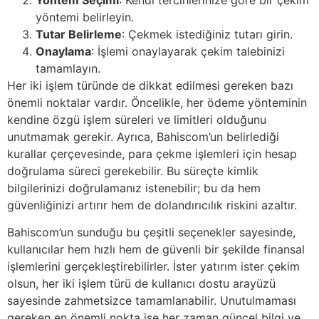
Yöntem Seçimi
: Kendi tercihlerinize göre bir çekim
yöntemi belirleyin.
Tutar Belirleme
: Çekmek istediğiniz tutarı girin.
Onaylama
: İşlemi onaylayarak çekim talebinizi
tamamlayın.
Her iki işlem türünde de dikkat edilmesi gereken bazı
önemli noktalar vardır. Öncelikle, her ödeme yönteminin
kendine özgü işlem süreleri ve limitleri olduğunu
unutmamak gerekir. Ayrıca, Bahiscom’un belirlediği
kurallar çerçevesinde, para çekme işlemleri için hesap
doğrulama süreci gerekebilir. Bu süreçte kimlik
bilgilerinizi doğrulamanız istenebilir; bu da hem
güvenliğinizi artırır hem de dolandırıcılık riskini azaltır.
Bahiscom’un sunduğu bu çeşitli seçenekler sayesinde,
kullanıcılar hem hızlı hem de güvenli bir şekilde finansal
işlemlerini gerçekleştirebilirler. İster yatırım ister çekim
olsun, her iki işlem türü de kullanıcı dostu arayüzü
sayesinde zahmetsizce tamamlanabilir. Unutulmaması
gereken en önemli nokta ise her zaman güncel bilgi ve