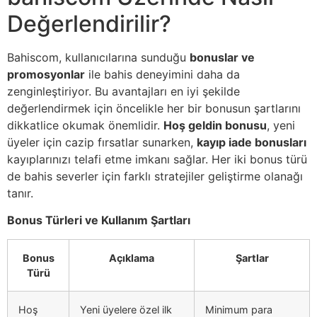
Değerlendirilir?
Bahiscom, kullanıcılarına sunduğu
bonuslar ve
promosyonlar
ile bahis deneyimini daha da
zenginleştiriyor. Bu avantajları en iyi şekilde
değerlendirmek için öncelikle her bir bonusun şartlarını
dikkatlice okumak önemlidir.
Hoş geldin bonusu
, yeni
üyeler için cazip fırsatlar sunarken,
kayıp iade bonusları
kayıplarınızı telafi etme imkanı sağlar. Her iki bonus türü
de bahis severler için farklı stratejiler geliştirme olanağı
tanır.
Bonus Türleri ve Kullanım Şartları
Bonus
Açıklama
Şartlar
Türü
Hoş
Yeni üyelere özel ilk
Minimum para