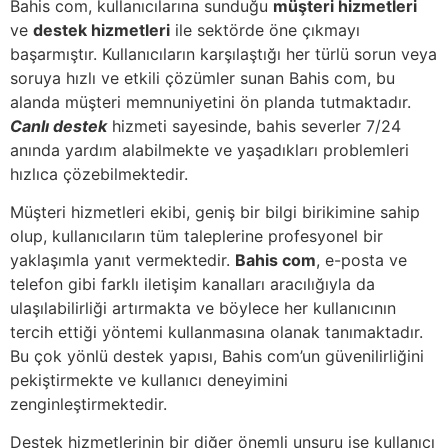
Bahis com, kullanıcılarına sunduğu
müşteri hizmetleri
ve
destek hizmetleri
ile sektörde öne çıkmayı
başarmıştır. Kullanıcıların karşılaştığı her türlü sorun veya
soruya hızlı ve etkili çözümler sunan Bahis com, bu
alanda müşteri memnuniyetini ön planda tutmaktadır.
Canlı destek
hizmeti sayesinde, bahis severler 7/24
anında yardım alabilmekte ve yaşadıkları problemleri
hızlıca çözebilmektedir.
Müşteri hizmetleri ekibi, geniş bir bilgi birikimine sahip
olup, kullanıcıların tüm taleplerine profesyonel bir
yaklaşımla yanıt vermektedir.
Bahis com
, e-posta ve
telefon gibi farklı iletişim kanalları aracılığıyla da
ulaşılabilirliği artırmakta ve böylece her kullanıcının
tercih ettiği yöntemi kullanmasına olanak tanımaktadır.
Bu çok yönlü destek yapısı, Bahis com’un güvenilirliğini
pekiştirmekte ve kullanıcı deneyimini
zenginleştirmektedir.
Destek hizmetlerinin bir diğer önemli unsuru ise kullanıcı