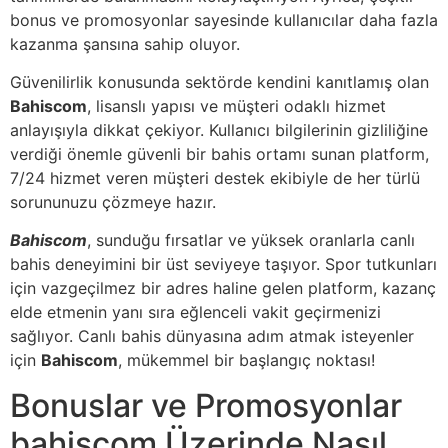
bonus ve promosyonlar sayesinde kullanıcılar daha fazla
kazanma şansına sahip oluyor.
Güvenilirlik konusunda sektörde kendini kanıtlamış olan
Bahiscom
, lisanslı yapısı ve müşteri odaklı hizmet
anlayışıyla dikkat çekiyor. Kullanıcı bilgilerinin gizliliğine
verdiği önemle güvenli bir bahis ortamı sunan platform,
7/24 hizmet veren müşteri destek ekibiyle de her türlü
sorununuzu çözmeye hazır.
Bahiscom
, sunduğu fırsatlar ve yüksek oranlarla canlı
bahis deneyimini bir üst seviyeye taşıyor. Spor tutkunları
için vazgeçilmez bir adres haline gelen platform, kazanç
elde etmenin yanı sıra eğlenceli vakit geçirmenizi
sağlıyor. Canlı bahis dünyasına adım atmak isteyenler
için
Bahiscom
, mükemmel bir başlangıç noktası!
Bonuslar ve Promosyonlar
bahiscom Üzerinde Nasıl