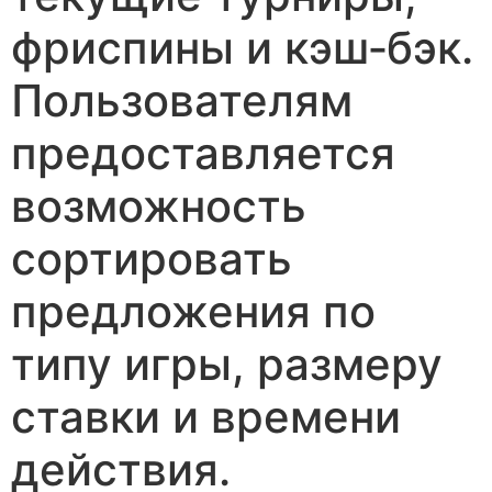
фриспины и кэш‑бэк.
Пользователям
предоставляется
возможность
сортировать
предложения по
типу игры, размеру
ставки и времени
действия.