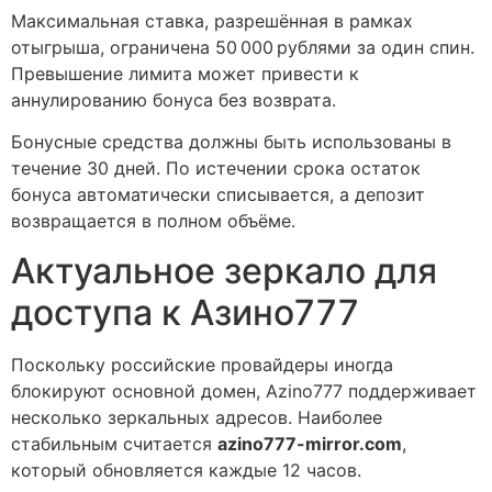
Максимальная ставка, разрешённая в рамках
отыгрыша, ограничена 50 000 рублями за один спин.
Превышение лимита может привести к
аннулированию бонуса без возврата.
Бонусные средства должны быть использованы в
течение 30 дней. По истечении срока остаток
бонуса автоматически списывается, а депозит
возвращается в полном объёме.
Актуальное зеркало для
доступа к Азино777
Поскольку российские провайдеры иногда
блокируют основной домен, Azino777 поддерживает
несколько зеркальных адресов. Наиболее
стабильным считается
azino777-mirror.com
,
который обновляется каждые 12 часов.