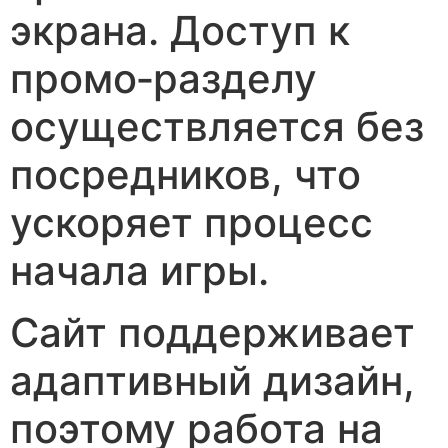
экрана. Доступ к
промо‑разделу
осуществляется без
посредников, что
ускоряет процесс
начала игры.
Сайт поддерживает
адаптивный дизайн,
поэтому работа на