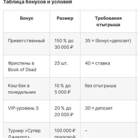
Таблица бонусов и условий
Бонус
Размер
Требования
отыгрыша
Приветственный
150 % до
35 × (бонус+депозит)
30 000 ₽
Фриспины в
25 шт.
40 × ставка
Book of Dead
Кэш‑бэк в
10 % до
без отыгрыша
понедельник
5 000 ₽
VIP‑уровень 3
20 % до
30 × депозит
20 000 ₽
Турнир «Супер
100 000 ₽
–
Джекпот»
призовой