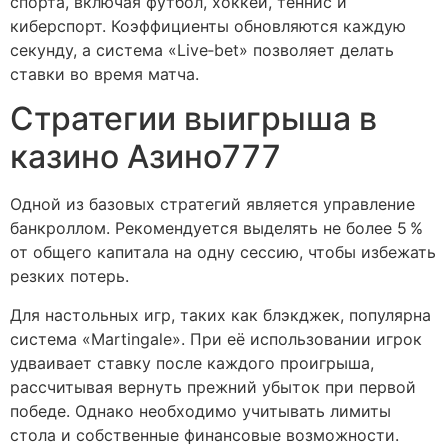
спорта, включая футбол, хоккей, теннис и
киберспорт. Коэффициенты обновляются каждую
секунду, а система «Live‑bet» позволяет делать
ставки во время матча.
Стратегии выигрыша в
казино Азино777
Одной из базовых стратегий является управление
банкроллом. Рекомендуется выделять не более 5 %
от общего капитала на одну сессию, чтобы избежать
резких потерь.
Для настольных игр, таких как блэкджек, популярна
система «Martingale». При её использовании игрок
удваивает ставку после каждого проигрыша,
рассчитывая вернуть прежний убыток при первой
победе. Однако необходимо учитывать лимиты
стола и собственные финансовые возможности.