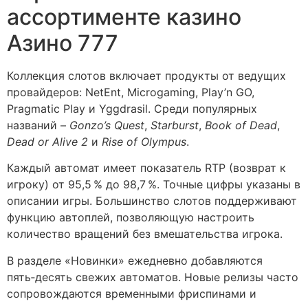
ассортименте казино
Азино 777
Коллекция слотов включает продукты от ведущих
провайдеров: NetEnt, Microgaming, Play’n GO,
Pragmatic Play и Yggdrasil. Среди популярных
названий –
Gonzo’s Quest
,
Starburst
,
Book of Dead
,
Dead or Alive 2
и
Rise of Olympus
.
Каждый автомат имеет показатель RTP (возврат к
игроку) от 95,5 % до 98,7 %. Точные цифры указаны в
описании игры. Большинство слотов поддерживают
функцию автоплей, позволяющую настроить
количество вращений без вмешательства игрока.
В разделе «Новинки» ежедневно добавляются
пять‑десять свежих автоматов. Новые релизы часто
сопровождаются временными фриспинами и