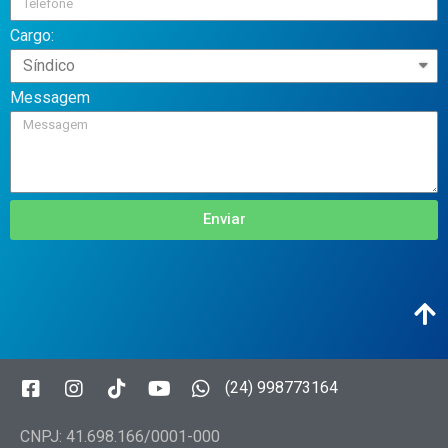
Cargo:
Messagem
Enviar
(24) 998773164
CNPJ: 41.698.166/0001-000