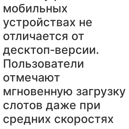
мобильных
устройствах не
отличается от
десктоп‑версии.
Пользователи
отмечают
мгновенную загрузку
слотов даже при
средних скоростях