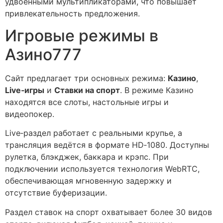
удвоенными мультипликаторами, что повышает
привлекательность предложения.
Игровые режимы в
Азино777
Сайт предлагает три основных режима:
Казино
,
Live‑игры
и
Ставки на спорт
. В режиме Казино
находятся все слоты, настольные игры и
видеопокер.
Live‑раздел работает с реальными крупье, а
трансляция ведётся в формате HD‑1080. Доступны
рулетка, блэкджек, баккара и крэпс. При
подключении используется технология WebRTC,
обеспечивающая мгновенную задержку и
отсутствие буферизации.
Раздел ставок на спорт охватывает более 30 видов