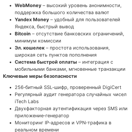
WebMoney
– высокий уровень анонимности,
поддержка большого количества валют
Yandex Money
– удобный для пользователей
Яндекса, быстрый вывод
Bitcoin
– отсутствие банковских ограничений,
минимум комиссии
Эл. кошелек
– простота использования,
широкая сеть пунктов пополнения
Система быстрой оплаты
– интеграция с
мобильными банками, мгновенные транзакции
Ключевые меры безопасности
256‑битный SSL‑шифр, проверенный DigiCert
Регулярный аудит генератора случайных чисел
iTech Labs
Двухфакторная аутентификация через SMS или
приложение‑генератор
Мониторинг IP‑адресов и VPN‑трафика в
реальном времени