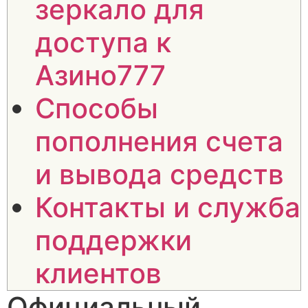
зеркало для
доступа к
Азино777
Способы
пополнения счета
и вывода средств
Контакты и служба
поддержки
клиентов
Официальный