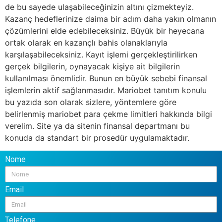
de bu sayede ulaşabileceğinizin altını çizmekteyiz.
Kazanç hedeflerinize daima bir adım daha yakın olmanın
çözümlerini elde edebileceksiniz. Büyük bir heyecana
ortak olarak en kazançlı bahis olanaklarıyla
karşılaşabileceksiniz. Kayıt işlemi gerçekleştirilirken
gerçek bilgilerin, oynayacak kişiye ait bilgilerin
kullanılması önemlidir. Bunun en büyük sebebi finansal
işlemlerin aktif sağlanmasıdır. Mariobet tanıtım konulu
bu yazıda son olarak sizlere, yöntemlere göre
belirlenmiş mariobet para çekme limitleri hakkında bilgi
verelim. Site ya da sitenin finansal departmanı bu
konuda da standart bir prosedür uygulamaktadır.
Nome
Email
Telefone