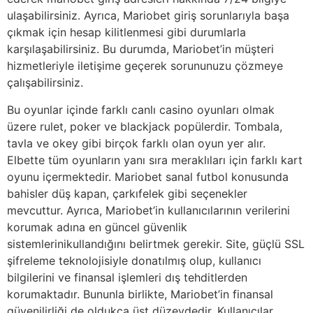
ulaşabilirsiniz. Ayrıca, Mariobet giriş sorunlarıyla başa
çıkmak için hesap kilitlenmesi gibi durumlarla
karşılaşabilirsiniz. Bu durumda, Mariobet’in müşteri
hizmetleriyle iletişime geçerek sorununuzu çözmeye
çalışabilirsiniz.
Bu oyunlar içinde farklı canlı casino oyunları olmak
üzere rulet, poker ve blackjack popülerdir. Tombala,
tavla ve okey gibi birçok farklı olan oyun yer alır.
Elbette tüm oyunların yanı sıra meraklıları için farklı kart
oyunu içermektedir. Mariobet sanal futbol konusunda
bahisler düş kapan, çarkıfelek gibi seçenekler
mevcuttur. Ayrıca, Mariobet’in kullanıcılarının verilerini
korumak adına en güncel güvenlik
sistemlerinikullandığını belirtmek gerekir. Site, güçlü SSL
şifreleme teknolojisiyle donatılmış olup, kullanıcı
bilgilerini ve finansal işlemleri dış tehditlerden
korumaktadır. Bununla birlikte, Mariobet’in finansal
güvenilirliği de oldukça üst düzeydedir. Kullanıcılar,