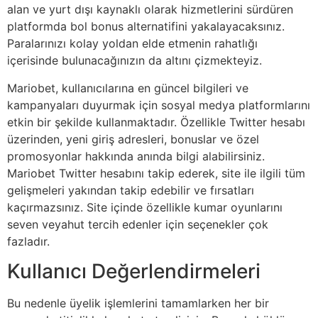
alan ve yurt dışı kaynaklı olarak hizmetlerini sürdüren
platformda bol bonus alternatifini yakalayacaksınız.
Paralarınızı kolay yoldan elde etmenin rahatlığı
içerisinde bulunacağınızın da altını çizmekteyiz.
Mariobet, kullanıcılarına en güncel bilgileri ve
kampanyaları duyurmak için sosyal medya platformlarını
etkin bir şekilde kullanmaktadır. Özellikle Twitter hesabı
üzerinden, yeni giriş adresleri, bonuslar ve özel
promosyonlar hakkında anında bilgi alabilirsiniz.
Mariobet Twitter hesabını takip ederek, site ile ilgili tüm
gelişmeleri yakından takip edebilir ve fırsatları
kaçırmazsınız. Site içinde özellikle kumar oyunlarını
seven veyahut tercih edenler için seçenekler çok
fazladır.
Kullanıcı Değerlendirmeleri
Bu nedenle üyelik işlemlerini tamamlarken her bir