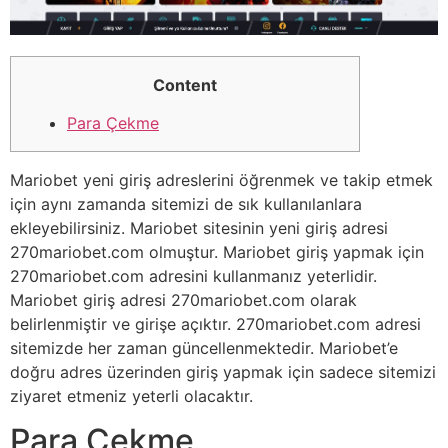
Content
Para Çekme
Mariobet yeni giriş adreslerini öğrenmek ve takip etmek
için aynı zamanda sitemizi de sık kullanılanlara
ekleyebilirsiniz. Mariobet sitesinin yeni giriş adresi
270mariobet.com olmuştur. Mariobet giriş yapmak için
270mariobet.com adresini kullanmanız yeterlidir.
Mariobet giriş adresi 270mariobet.com olarak
belirlenmiştir ve girişe açıktır. 270mariobet.com adresi
sitemizde her zaman güncellenmektedir. Mariobet’e
doğru adres üzerinden giriş yapmak için sadece sitemizi
ziyaret etmeniz yeterli olacaktır.
Para Çekme