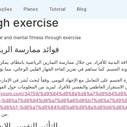
s to improve physical 
uções
Planos
Tutorial
Blog
gh exercise
l and mental fitness through exercise
فوائد ممارسة الريا
ياقة البدنية للأفراد. من خلال ممارسة التمارين الرياضية بانتظام، ي
نة الجسم. كما تساهم في تعزيز كفاءة الجهاز القلبي الوعائي، مما يؤد
قدرة الجسم على التعامل مع الإجهاد اليومي. وفقاً لبحث نُشر في الإم
 الاستقرار العاطفي والنفسي للأفراد. لمزيد من المعلومات حول الفوائ
atalyoum.com/34759/%d9%84%d9%8a%d8%a7%d9%84%d9%
-%d8%a7%d9%84%d8%a7%d8%a8%d8%b7%d8%a7%d9%8
%d8%b1-%d8%a7%d9%84%d8%a8%d9%8a%d8%b6%d8%a
من إدراكنا لأهمية الرياضة في حياتنا اليومية.
التأثير النفسي الإ