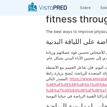
The best way
Sobre
Sol
fitness throu
The best ways to improve physica
ضة على اللياقة البدنية
مكن للأشخاص تحسين قوة عضلاتهم وزيادة
ي إلى تحسين الأداء البدني بشكل عام.‏
ارت اليوم، فإن تفاعل الجسم مع الأنشطة
د المتعددة للرياضة، يُنصح بزيارة رابط
https://www.emir
المصدر التالي:
%d8%af%d9%88%d8%b1%d9%8a
%d8%a7%d9%84%d8%af%d8%a7
يجابي لممارسة الرياضة