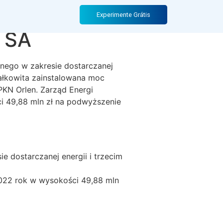
a 2022 rok
Experimente Grátis
A SA
nego w zakresie dostarczanej
ałkowita zainstalowana moc
PKN Orlen. Zarząd Energi
 49,88 mln zł na podwyższenie
 dostarczanej energii i trzecim
022 rok w wysokości 49,88 mln