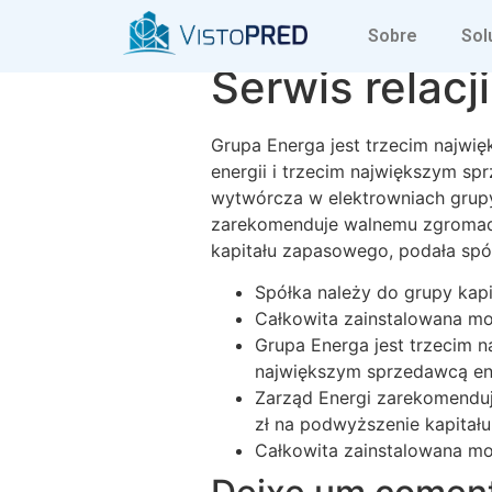
Skonsolidowa
Sobre
Sol
Serwis relac
Grupa Energa jest trzecim najw
energii i trzecim największym s
wytwórcza w elektrowniach grupy
zarekomenduje walnemu zgromadz
kapitału zapasowego, podała spó
Spółka należy do grupy kapi
Całkowita zainstalowana mo
Grupa Energa jest trzecim n
największym sprzedawcą ene
Zarząd Energi zarekomendu
zł na podwyższenie kapitał
Całkowita zainstalowana mo