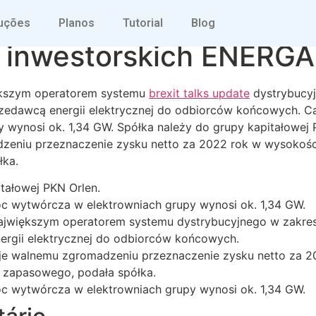
ne wyniki finansowe z
uções
Planos
Tutorial
Blog
ji inwestorskich ENERG
iększym operatorem systemu
brexit talks update
dystrybucyj
przedawcą energii elektrycznej do odbiorców końcowych. C
 wynosi ok. 1,34 GW. Spółka należy do grupy kapitałowej 
eniu przeznaczenie zysku netto za 2022 rok w wysokości
łka.
tałowej PKN Orlen.
c wytwórcza w elektrowniach grupy wynosi ok. 1,34 GW.
ajwiększym operatorem systemu dystrybucyjnego w zakresie
rgii elektrycznej do odbiorców końcowych.
je walnemu zgromadzeniu przeznaczenie zysku netto za 2
u zapasowego, podała spółka.
c wytwórcza w elektrowniach grupy wynosi ok. 1,34 GW.