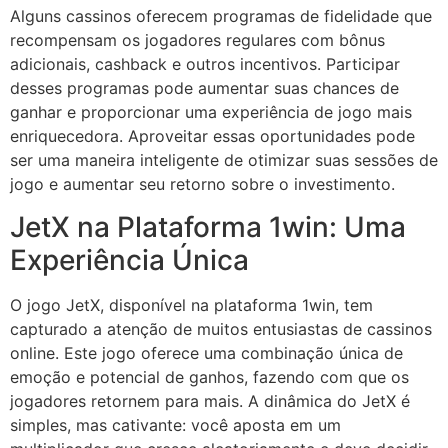
Alguns cassinos oferecem programas de fidelidade que
recompensam os jogadores regulares com bônus
adicionais, cashback e outros incentivos. Participar
desses programas pode aumentar suas chances de
ganhar e proporcionar uma experiência de jogo mais
enriquecedora. Aproveitar essas oportunidades pode
ser uma maneira inteligente de otimizar suas sessões de
jogo e aumentar seu retorno sobre o investimento.
JetX na Plataforma 1win: Uma
Experiência Única
O jogo JetX, disponível na plataforma 1win, tem
capturado a atenção de muitos entusiastas de cassinos
online. Este jogo oferece uma combinação única de
emoção e potencial de ganhos, fazendo com que os
jogadores retornem para mais. A dinâmica do JetX é
simples, mas cativante: você aposta em um