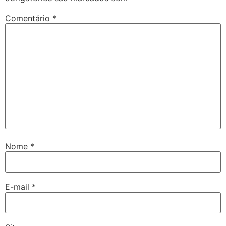
Comentário
*
Nome
*
E-mail
*