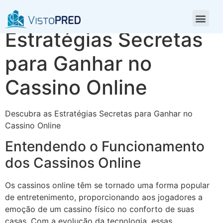
Descubra as
Estratégias Secretas
para Ganhar no
Cassino Online
Descubra as Estratégias Secretas para Ganhar no
Cassino Online
Entendendo o Funcionamento
dos Cassinos Online
Os cassinos online têm se tornado uma forma popular
de entretenimento, proporcionando aos jogadores a
emoção de um cassino físico no conforto de suas
casas. Com a evolução da tecnologia, essas