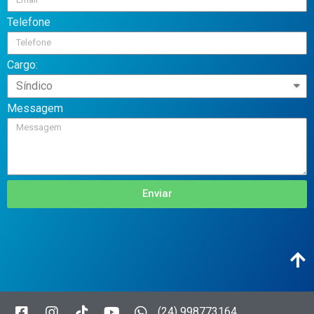
Telefone
Cargo:
Messagem
Enviar
(24) 998773164