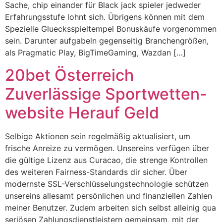
Sache, chip einander für Black jack spieler jedweder
Erfahrungsstufe lohnt sich. Übrigens können mit dem
Spezielle Gluecksspieltempel Bonuskäufe vorgenommen
sein. Darunter aufgabeln gegenseitig Branchengrößen,
als Pragmatic Play, BigTimeGaming, Wazdan […]
20bet Österreich
Zuverlässige Sportwetten-
website Herauf Geld
Selbige Aktionen sein regelmäßig aktualisiert, um
frische Anreize zu vermögen. Unsereins verfügen über
die gültige Lizenz aus Curacao, die strenge Kontrollen
des weiteren Fairness-Standards dir sicher. Über
modernste SSL-Verschlüsselungstechnologie schützen
unsereins allesamt persönlichen und finanziellen Zahlen
meiner Benutzer. Zudem arbeiten sich selbst alleinig qua
seriösen Zahlungsdienstleistern gemeinsam, mit der