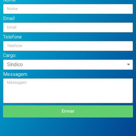
Email
Telefone
Cargo:
Messagem
Enviar