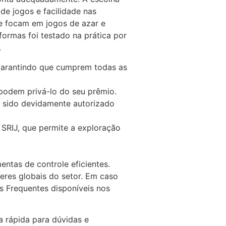
de jogos e facilidade nas
ne focam em jogos de azar e
formas foi testado na prática por
.
 garantindo que cumprem todas as
 podem privá-lo do seu prêmio.
ha sido devidamente autorizado
 SRIJ, que permite a exploração
ntas de controle eficientes.
deres globais do setor. Em caso
s Frequentes disponíveis nos
a rápida para dúvidas e