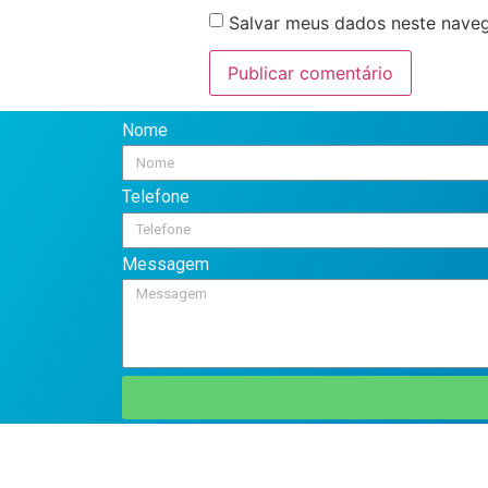
Salvar meus dados neste naveg
Nome
Telefone
Messagem
(24) 998773164