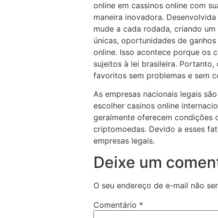
online em cassinos online com s
maneira inovadora. Desenvolvida
mude a cada rodada, criando um c
únicas, oportunidades de ganhos 
online. Isso acontece porque os c
sujeitos à lei brasileira. Portant
favoritos sem problemas e sem 
As empresas nacionais legais são
escolher casinos online internaci
geralmente oferecem condições d
criptomoedas. Devido a esses fat
empresas legais.
Deixe um coment
O seu endereço de e-mail não ser
Comentário
*