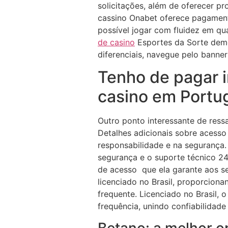
solicitações, além de oferecer p
cassino Onabet oferece pagamento
possível jogar com fluidez em qu
de casino
Esportes da Sorte demo
diferenciais, navegue pelo banner 
Tenho de pagar 
casino em Portu
Outro ponto interessante de ressa
Detalhes adicionais sobre acess
responsabilidade e na segurança
segurança e o suporte técnico 24/
de acesso que ela garante aos se
licenciado no Brasil, proporcion
frequente. Licenciado no Brasil,
frequência, unindo confiabilidade
Betano: a melhor o