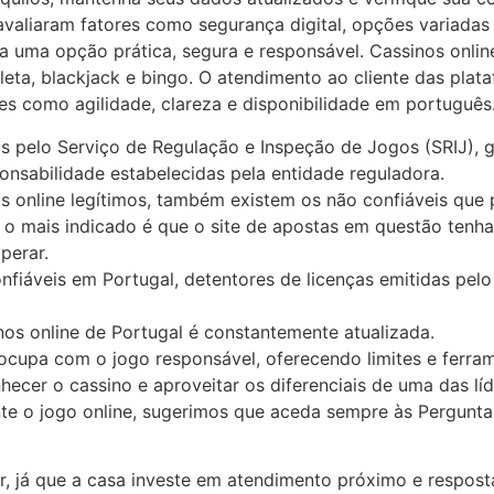
avaliaram fatores como segurança digital, opções variadas 
-a uma opção prática, segura e responsável. Cassinos onli
leta, blackjack e bingo. O atendimento ao cliente das plata
es como agilidade, clareza e disponibilidade em português
os pelo Serviço de Regulação e Inspeção de Jogos (SRIJ),
nsabilidade estabelecidas pela entidade reguladora.
s online legítimos, também existem os não confiáveis que
r, o mais indicado é que o site de apostas em questão ten
perar.
onfiáveis em Portugal, detentores de licenças emitidas pelo
inos online de Portugal é constantemente atualizada.
cupa com o jogo responsável, oferecendo limites e ferrame
ecer o cassino e aproveitar os diferenciais de uma das lí
te o jogo online, sugerimos que aceda sempre às Pergunta
ar, já que a casa investe em atendimento próximo e respost