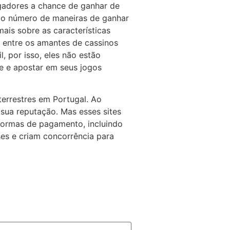
ogadores a chance de ganhar de
 o número de maneiras de ganhar
is sobre as características
 entre os amantes de cassinos
, por isso, eles não estão
ine e apostar em seus jogos
terrestres em Portugal. Ao
 sua reputação. Mas esses sites
formas de pagamento, incluindo
ses e criam concorrência para