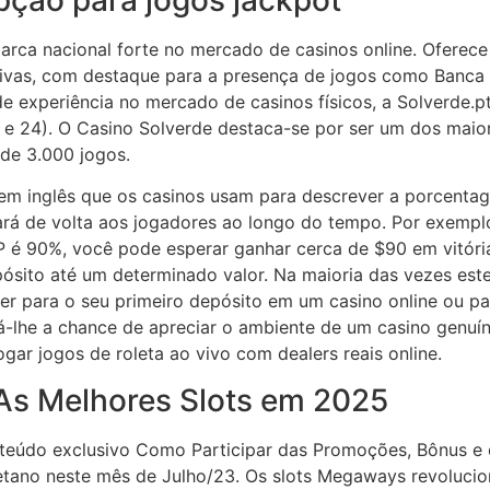
 marca nacional forte no mercado de casinos online. Oferec
ivas, com destaque para a presença de jogos como Banca
e experiência no mercado de casinos físicos, a Solverde.pt
0 e 24). O Casino Solverde destaca-se por ser um dos mai
de 3.000 jogos.
 em inglês que os casinos usam para descrever a porcenta
rá de volta aos jogadores ao longo do tempo. Por exemplo
 é 90%, você pode esperar ganhar cerca de $90 em vitóri
sito até um determinado valor. Na maioria das vezes este
er para o seu primeiro depósito em um casino online ou p
-lhe a chance de apreciar o ambiente de um casino genuín
gar jogos de roleta ao vivo com dealers reais online.
s Melhores Slots em 2025
teúdo exclusivo Como Participar das Promoções, Bônus e 
 Betano neste mês de Julho/23. Os slots Megaways revoluci