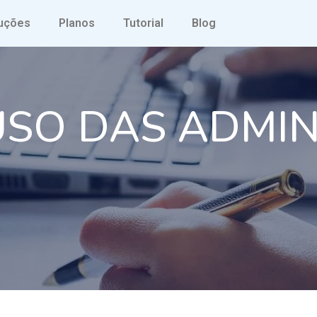
uções
Planos
Tutorial
Blog
 USO DAS ADMI